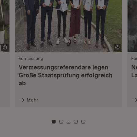
Vermessung
Fa
Vermessungsreferendare legen
N
Große Staatsprüfung erfolgreich
L
ab
Mehr
Zu Kachel: 0
Zu Kachel: 3
Zu Kachel: 6
Zu Kachel: 9
Zu Kachel: 12