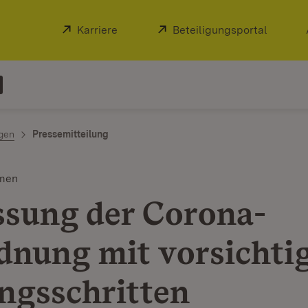
Extern:
Karriere
(Öffnet in neuem Fenster)
Extern:
Beteiligungsportal
(Öffnet
ngen
Pressemitteilung
men
sung der Corona-
dnung mit vorsichti
ngsschritten