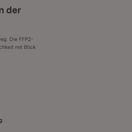
n der
weg. Die FFP2-
chkeit mit Blick
fnet in neuem Fenster)
g