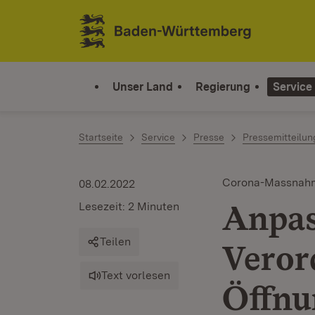
Zum Inhalt springen
Link zur Startseite
Unser Land
Regierung
Service
Startseite
Service
Presse
Pressemitteilu
Corona-Massnah
08.02.2022
Anpas
Lesezeit: 2 Minuten
Teilen
Veror
Text vorlesen
Öffnu