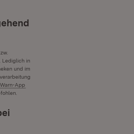
gehend
bzw.
Lediglich in
theken und im
verarbeitung
(Öffnet in neuem Fenster)
-Warn-App
fohlen.
ei