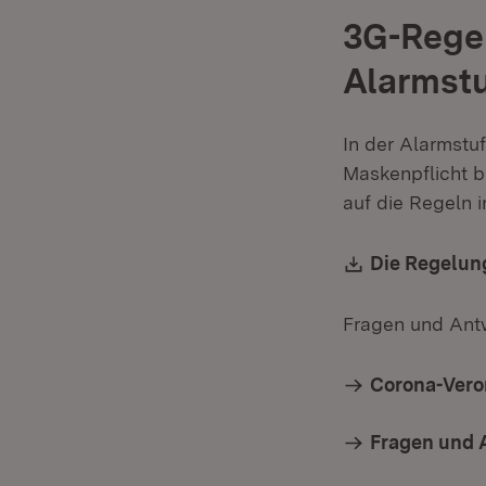
3G-Regel
Alarmstu
In der Alarmstuf
Maskenpflicht bl
auf die Regeln 
Download:
Die Regelun
Fragen und Ant
Corona-Vero
Fragen und 