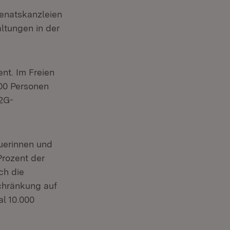
enatskanzleien
ltungen in der
nt. Im Freien
00 Personen
 2G-
uerinnen und
Prozent der
ch die
chränkung auf
l 10.000