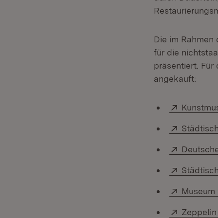
Restaurierungs
Die im Rahmen 
für die nichtst
präsentiert. Fü
angekauft:
Extern:
Kunstmu
Extern:
Städtisc
Extern:
Deutsche
Extern:
Städtisc
Extern:
Museum f
Extern:
Zeppelin