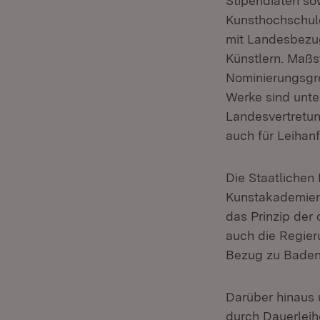
Stipendiaten s
Kunsthochschule
mit Landesbezug
Künstlern. Maßst
Nominierungsgre
Werke sind unt
Landesvertretun
auch für Leihanf
Die Staatlichen
Kunstakademien 
das Prinzip der
auch die Regier
Bezug zu Baden
Darüber hinaus 
durch Dauerlei