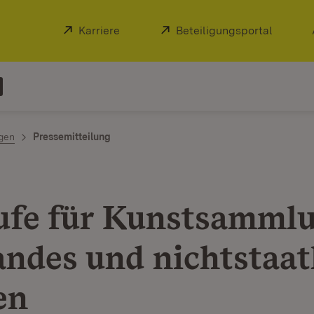
Extern:
Karriere
(Öffnet in neuem Fenster)
Extern:
Beteiligungsportal
(Öffnet
ngen
Pressemitteilung
fe für Kunstsamml
andes und nichtstaat
en