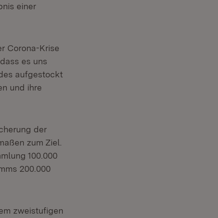
nis einer
er Corona-Krise
 dass es uns
ndes aufgestockt
n und ihre
icherung der
maßen zum Ziel.
mmlung 100.000
amms 200.000
em zweistufigen