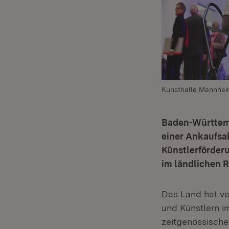
Kunsthalle Mannhei
Baden-Württemb
einer Ankaufsak
Künstlerförder
im ländlichen 
Das Land hat ve
und Künstlern i
zeitgenössisch