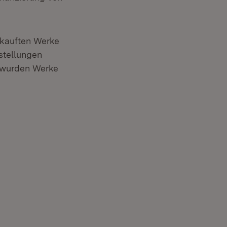
kauften Werke
sstellungen
n wurden Werke
r)
r)