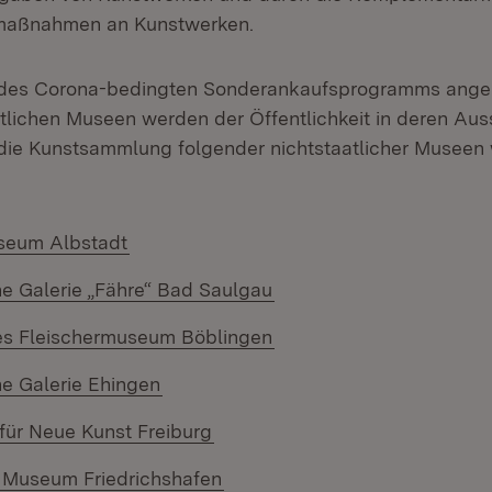
maßnahmen an Kunstwerken.
des Corona-bedingten Sonderankaufsprogramms ange
aatlichen Museen werden der Öffentlichkeit in deren Au
r die Kunstsammlung folgender nichtstaatlicher Musee
(Öffnet in neuem Fenster)
seum Albstadt
(Öffnet in neuem Fenste
he Galerie „Fähre“ Bad Saulgau
(Öffnet in neuem Fenste
s Fleischermuseum Böblingen
(Öffnet in neuem Fenster)
he Galerie Ehingen
(Öffnet in neuem Fenster)
ür Neue Kunst Freiburg
(Öffnet in neuem Fenster)
 Museum Friedrichshafen