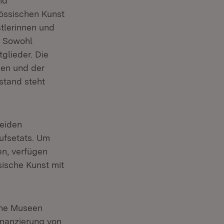
nd
nössischen Kunst
tlerinnen und
t. Sowohl
glieder. Die
den und der
stand steht
beiden
ufsetats. Um
en, verfügen
sische Kunst mit
che Museen
nanzierung von