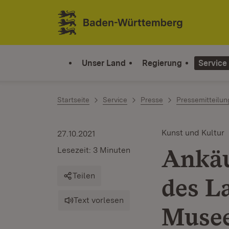
Zum Inhalt springen
Link zur Startseite
Unser Land
Regierung
Service
Startseite
Service
Presse
Pressemitteilu
Kunst und Kultur
27.10.2021
Ankäu
Lesezeit: 3 Minuten
Teilen
des L
Text vorlesen
Muse