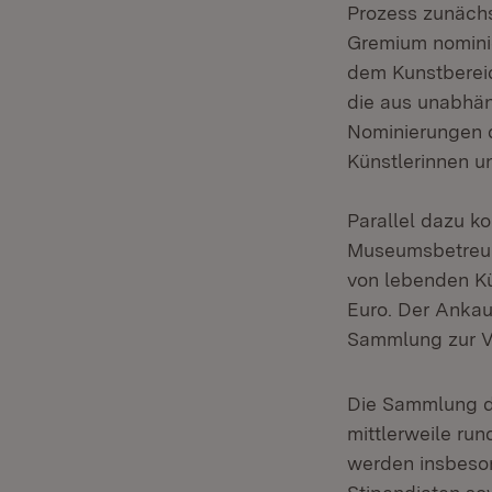
Prozess zunächs
Gremium nominie
dem Kunstbereic
die aus unabhän
Nominierungen d
Künstlerinnen u
Parallel dazu k
Museumsbetreuu
von lebenden Kü
Euro. Der Ankau
Sammlung zur V
Die Sammlung de
mittlerweile ru
werden insbeso