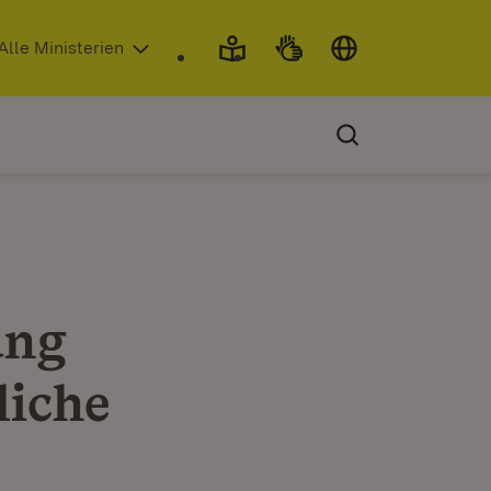
 in neuem Fenster)
Alle Ministerien
ung
liche