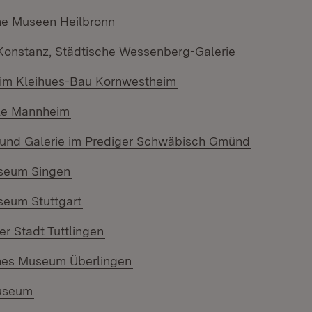
(Öffnet in neuem Fenster)
he Museen Heilbronn
(Öffnet in ne
onstanz, Städtische Wessenberg-Galerie
(Öffnet in neuem Fenste
im Kleihues-Bau Kornwestheim
(Öffnet in neuem Fenster)
le Mannheim
(Öffnet in
nd Galerie im Prediger Schwäbisch Gmünd
(Öffnet in neuem Fenster)
seum Singen
(Öffnet in neuem Fenster)
eum Stuttgart
(Öffnet in neuem Fenster)
er Stadt Tuttlingen
(Öffnet in neuem Fenster)
hes Museum Überlingen
(Öffnet in neuem Fenster)
useum