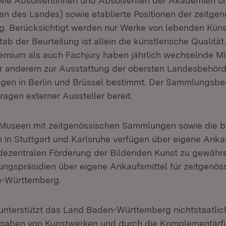
owie Absolventinnen und Absolventen der Akademien u
n des Landes) sowie etablierte Positionen der zeitge
. Berücksichtigt werden nur Werke von lebenden Küns
ab der Beurteilung ist allein die künstlerische Qualitä
mium als auch Fachjury haben jährlich wechselnde Mit
er anderem zur Ausstattung der obersten Landesbehör
gen in Berlin und Brüssel bestimmt. Der Sammlungsbe
ragen externer Aussteller bereit.
 Museen mit zeitgenössischen Sammlungen sowie die 
in Stuttgart und Karlsruhe verfügen über eigene Anka
 dezentralen Förderung der Bildenden Kunst zu gewähr
ungspräsidien über eigene Ankaufsmittel für zeitgenös
-Württemberg.
unterstützt das Land Baden-Württemberg nichtstaatli
hgaben von Kunstwerken und durch die Komplementärfi