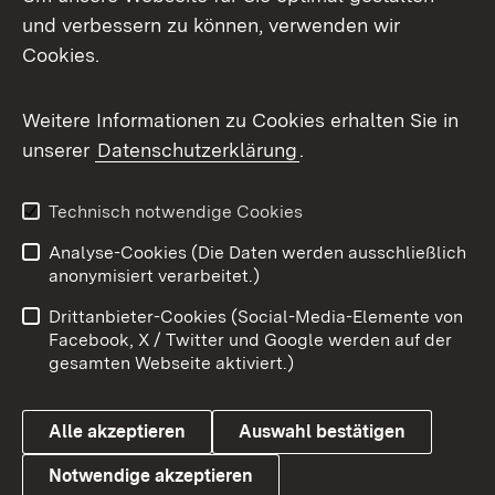
Mastodon
und verbessern zu können, verwenden wir
Cookies.
Messenger
Social Wall
Weitere Informationen zu Cookies erhalten Sie in
unserer
Datenschutzerklärung
.
X / Twitter
Youtube
Technisch notwendige Cookies
Analyse-Cookies (Die Daten werden ausschließlich
Zum 
anonymisiert verarbeitet.)
Impressum
Kontakt
Drittanbieter-Cookies (Social-Media-Elemente von
Benutzungshinweise
Barrierefreiheit
Facebook, X / Twitter und Google werden auf der
gesamten Webseite aktiviert.)
Datenschutz
Cookies
Alle akzeptieren
Auswahl bestätigen
Notwendige akzeptieren
Link zum Landesportal