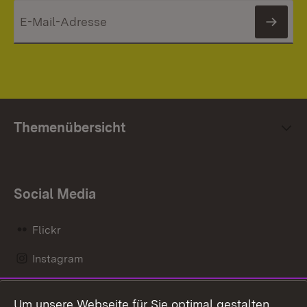
News
Themenübersicht
Social Media
Flickr
Instagram
LinkedIn
Um unsere Webseite für Sie optimal gestalten