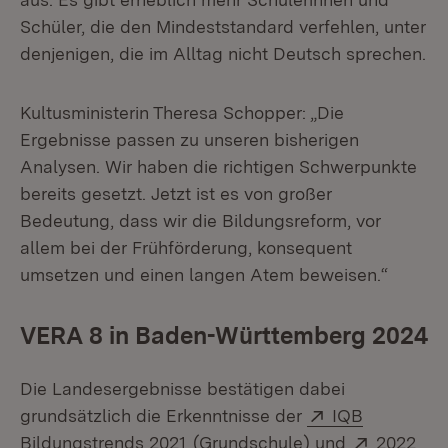
Schüler, die den Mindeststandard verfehlen, unter
denjenigen, die im Alltag nicht Deutsch sprechen.
Kultusministerin Theresa Schopper: „Die
Ergebnisse passen zu unseren bisherigen
Analysen. Wir haben die richtigen Schwerpunkte
bereits gesetzt. Jetzt ist es von großer
Bedeutung, dass wir die Bildungsreform, vor
allem bei der Frühförderung, konsequent
umsetzen und einen langen Atem beweisen.“
VERA 8 in Baden-Württemberg 2024
Die Landesergebnisse bestätigen dabei
Extern:
grundsätzlich die Erkenntnisse der
IQB
(Öffnet in neuem Fenster)
Extern:
(Öf
Bildungstrends 2021
(Grundschule) und
2022