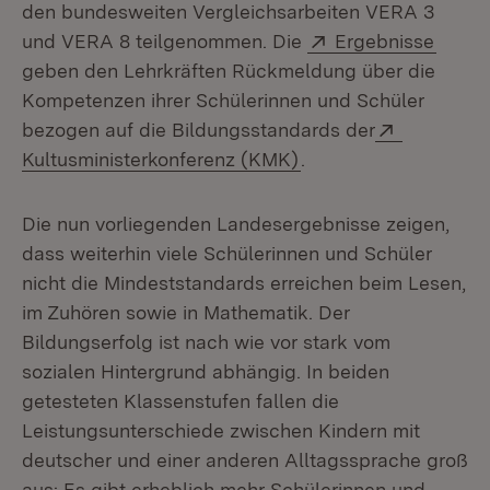
den bundesweiten Vergleichsarbeiten VERA 3
Extern:
(Öffne
und VERA 8 teilgenommen. Die
Ergebnisse
geben den Lehrkräften Rückmeldung über die
Kompetenzen ihrer Schülerinnen und Schüler
Extern:
bezogen auf die Bildungsstandards der
(Öffnet in neuem Fen
Kultusministerkonferenz (KMK)
.
Die nun vorliegenden Landesergebnisse zeigen,
dass weiterhin viele Schülerinnen und Schüler
nicht die Mindeststandards erreichen beim Lesen,
im Zuhören sowie in Mathematik. Der
Bildungserfolg ist nach wie vor stark vom
sozialen Hintergrund abhängig. In beiden
getesteten Klassenstufen fallen die
Leistungsunterschiede zwischen Kindern mit
deutscher und einer anderen Alltagssprache groß
aus: Es gibt erheblich mehr Schülerinnen und