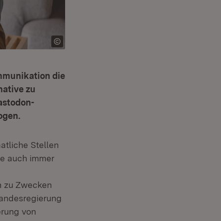
ommunikation die
native zu
astodon-
ogen.
atliche Stellen
te auch immer
n zu Zwecken
Landesregierung
erung von