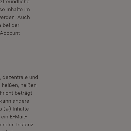
tzfreundliche
se Inhalte im
 werden. Auch
 bei der
n Account
, dezentrale und
“ heißen, heißen
hricht beträgt
 kann andere
 (#) Inhalte
 ein E-Mail-
henden Instanz