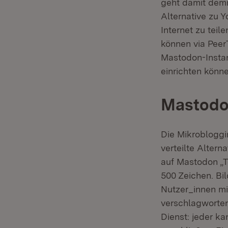
geht damit demn
Alternative zu 
Internet zu tei
können via Peer
Mastodon-Instan
einrichten könne
Mastod
Die Mikrobloggi
verteilte Altern
auf Mastodon „T
500 Zeichen. Bi
Nutzer_innen mi
verschlagworten.
Dienst: jeder k