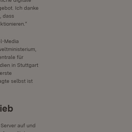
ebot. Ich danke
, dass
tionieren.“
al-Media
eltministerium,
ntrale für
ien in Stuttgart
erste
gte selbst ist
ieb
 Server auf und