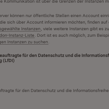
ne Kommunikation ist über die Grenzen der Instanzen m
rver können nur öffentliche Stellen einen Account einri
 die sich über Account informieren möchten, finden au
tern:
(Öffnet in neuem Fenster)
sgewählte Instanzen
, viele weitere Instanzen gibt es z
:
(Öffnet in neuem Fenster)
don-Instanz-Liste
. Dort ist es auch möglich, zum Beisp
(Öffnet in neuem Fenster)
gen Instanzen zu suchen
.
auftragte für den Datenschutz und die Informationsf
 (LfDI)
(Öffnet in neuem Fenster)
tragte für den Datenschutz und die Informationsfreihe