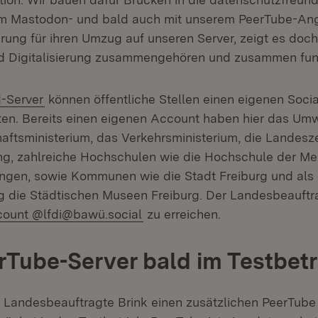
em Mastodon- und bald auch mit unserem PeerTube-Ang
rung für ihren Umzug auf unseren Server, zeigt es doch
d Digitalisierung zusammengehören und zusammen funk
ern:
(Öffnet in neuem Fenster)
I-Server
können öffentliche Stellen einen eigenen Soci
ten. Bereits einen eigenen Account haben hier das Umw
aftsministerium, das Verkehrsministerium, die Landesze
ung, zahlreiche Hochschulen wie die Hochschule der Med
ingen, sowie Kommunen wie die Stadt Freiburg und als 
ng die Städtischen Museen Freiburg. Der Landesbeauftra
ern:
(Öffnet in neuem Fenster)
ount @lfdi@bawü.social
zu erreichen.
rTube-Server bald im Testbetr
r Landesbeauftragte Brink einen zusätzlichen PeerTube