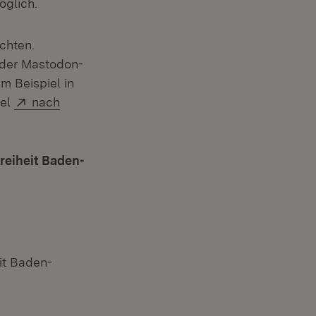
öglich.
chten.
f der Mastodon-
um Beispiel in
Extern:
iel
nach
reiheit Baden-
it Baden-