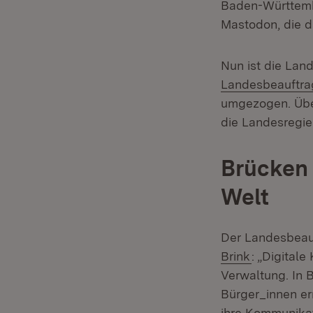
Baden-Württembe
Mastodon, die d
Nun ist die Lan
Landesbeauftrag
umgezogen. Üb
die Landesregie
Brücken 
Welt
Der Landesbeauf
(Öffnet in
Brink
: „Digital
Verwaltung. In 
Bürger_innen er
ihre Kommunikat