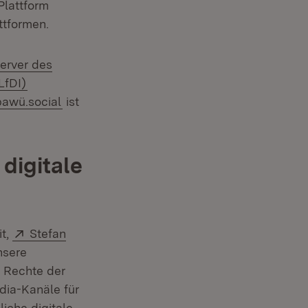
Plattform
ttformen.
xtern:
erver des
(Öffnet in neuem Fenster)
LfDI)
(Öffnet in neuem Fenster)
awü.social
ist
digitale
Extern:
it,
Stefan
nsere
e Rechte der
dia-Kanäle für
iche digitale