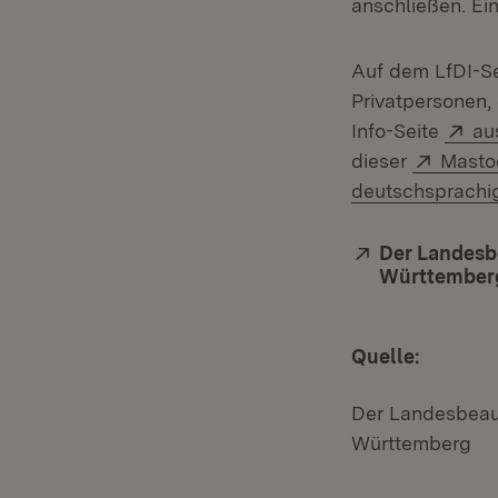
anschließen. Ei
Auf dem LfDI-Se
Privatpersonen,
Ex
Info-Seite
au
Extern
dieser
Masto
deutschsprachi
Extern:
Der Landesbe
Württemberg
Quelle:
Der Landesbeauf
Württemberg