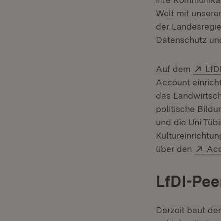
Welt mit unser
der Landesregie
Datenschutz un
Ext
Auf dem
LfD
Account einrich
das Landwirtsch
politische Bild
und die Uni Tüb
Kultureinrichtu
Ext
über den
Acc
LfDI-Pee
Derzeit baut de