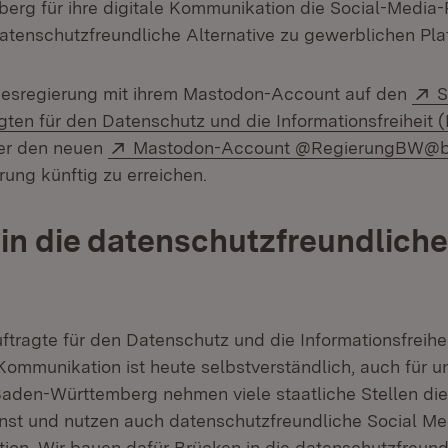
rg für ihre digitale Kommunikation die Social-Media-
atenschutzfreundliche Alternative zu gewerblichen Pla
E
desregierung mit ihrem Mastodon-Account auf den
S
ten für den Datenschutz und die Informationsfreiheit (
Extern:
er den neuen
Mastodon-Account @RegierungBW@b
rung künftig zu erreichen.
in die datenschutzfreundliche 
tragte für den Datenschutz und die Informationsfreihe
 neuem Fenster)
e Kommunikation ist heute selbstverständlich, auch für u
Baden-Württemberg nehmen viele staatliche Stellen di
nst und nutzen auch datenschutzfreundliche Social Me
ion. Wir bauen dafür Brücken in die datenschutzfreundl