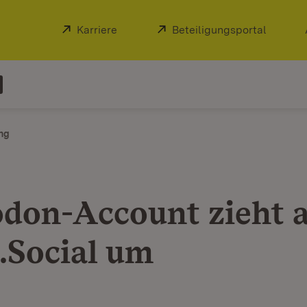
Extern:
Karriere
(Öffnet in neuem Fenster)
Extern:
Beteiligungsportal
(Öffnet
ng
don-Account zieht 
Social um