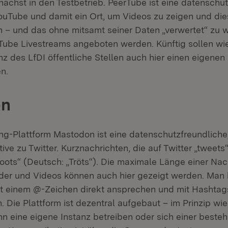
ächst in den Testbetrieb. PeerTube ist eine datenschu
YouTube und damit ein Ort, um Videos zu zeigen und die
len – und das ohne mitsamt seiner Daten „verwertet“ zu
Tube Livestreams angeboten werden. Künftig sollen wie
z des LfDI öffentliche Stellen auch hier einen eigene
n.
on
ng-Plattform Mastodon ist eine datenschutzfreundliche
ative zu Twitter. Kurznachrichten, die auf Twitter „tweets
oots“ (Deutsch: „Tröts“). Die maximale Länge einer Nac
lder und Videos können auch hier gezeigt werden. Man
t einem @-Zeichen direkt ansprechen und mit Hashtags
 Die Plattform ist dezentral aufgebaut – im Prinzip wie
ann eine eigene Instanz betreiben oder sich einer beste