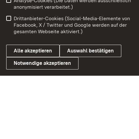
Analyse-Cookies (Die Daten werden ausschließlich
Zum 
anonymisiert verarbeitet.)
Impressum
Kontakt
Drittanbieter-Cookies (Social-Media-Elemente von
Benutzungshinweise
Barrierefreiheit
Facebook, X / Twitter und Google werden auf der
gesamten Webseite aktiviert.)
Datenschutz
Cookies
Alle akzeptieren
Auswahl bestätigen
Notwendige akzeptieren
Link zum Landesportal