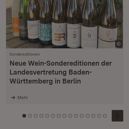
Sondereditionen
Neue Wein-Sondereditionen der
Landesvertretung Baden-
Württemberg in Berlin
Mehr
Zu Kachel: 0
Zu Kachel: 1
Zu Kachel: 2
Zu Kachel: 3
Zu Kachel: 4
Zu Kachel: 5
Zu Kachel: 6
Zu Kachel: 7
Zu Kachel: 8
Zu Kachel: 9
Zu Kachel: 10
Zu Kachel: 11
Zu Kachel: 12
Zu Kachel: 1
Zu Kachel