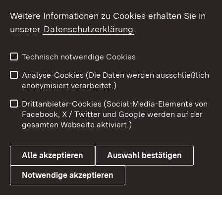
Social Wall
Weitere Informationen zu Cookies erhalten Sie in
unserer
Datenschutzerklärung
.
X / Twitter
Youtube
Technisch notwendige Cookies
Analyse-Cookies (Die Daten werden ausschließlich
Zum 
anonymisiert verarbeitet.)
Impressum
Kontakt
Drittanbieter-Cookies (Social-Media-Elemente von
Benutzungshinweise
Barrierefreiheit
Facebook, X / Twitter und Google werden auf der
gesamten Webseite aktiviert.)
Datenschutz
Cookies
Alle akzeptieren
Auswahl bestätigen
Notwendige akzeptieren
Link zum Landesportal