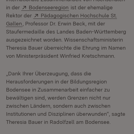
Extern:
(Öffnet in neuem Fenster)
in der
Bodenseeregion
ist der ehemalige
Extern:
Rektor der
Pädagogischen Hochschule St.
(Öffnet in neuem Fenster)
Gallen
, Professor Dr. Erwin Beck, mit der
Staufermedaille des Landes Baden-Württemberg
ausgezeichnet worden. Wissenschaftsministerin
Theresia Bauer überreichte die Ehrung im Namen
von Ministerpräsident Winfried Kretschmann.
„Dank Ihrer Überzeugung, dass die
Herausforderungen in der Bildungsregion
Bodensee in Zusammenarbeit einfacher zu
bewältigen sind, werden Grenzen nicht nur
zwischen Ländern, sondern auch zwischen
Institutionen und Disziplinen überwunden“, sagte
Theresia Bauer in Radolfzell am Bodensee.