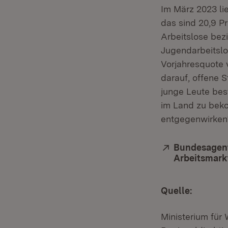
Im März 2023 lie
das sind 20,9 Pr
Arbeitslose bez
Jugendarbeitslos
Vorjahresquote 
darauf, offene S
junge Leute bes
im Land zu bek
entgegenwirken“,
Extern:
Bundesagent
Arbeitsmark
Quelle:
Ministerium für