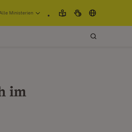
 in neuem Fenster)
Alle Ministerien
h im