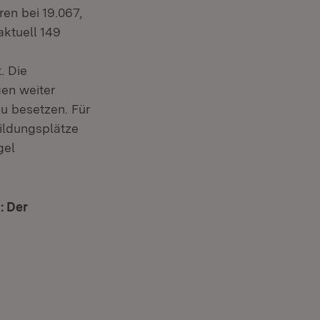
ren bei 19.067,
aktuell 149
. Die
gen weiter
zu besetzen. Für
bildungsplätze
gel
: Der