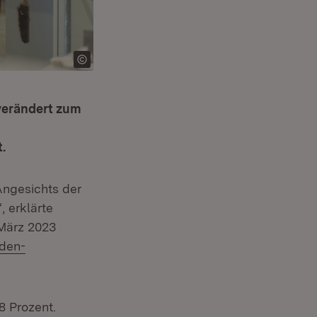
verändert zum
.
Angesichts der
, erklärte
 März 2023
aden-
8 Prozent.