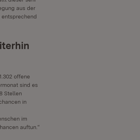
wegung aus der
n entsprechend
terhin
1.302 offene
rmonat sind es
8 Stellen
chancen in
enschen im
hancen auftun.“