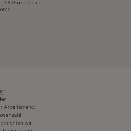
 3,8 Prozent eine
oten.
er
der
er Arbeitsmarkt
losenzahl
eobachten wir
llt dieser sehr