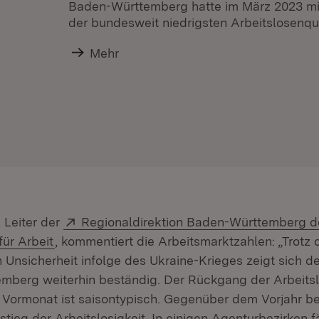
Baden-Württemberg hatte im März 2023 mit
der bundesweit niedrigsten Arbeitslosenqu
Mehr
Extern:
 Leiter der
Regionaldirektion Baden-Württemberg d
(Öffnet in neuem Fenster)
ür Arbeit
, kommentiert die Arbeitsmarktzahlen: „Trotz 
 Unsicherheit infolge des Ukraine-Krieges zeigt sich d
mberg weiterhin beständig. Der Rückgang der Arbeits
Vormonat ist saisontypisch. Gegenüber dem Vorjahr b
tieg der Arbeitslosigkeit. In einigen Agenturbezirken fä