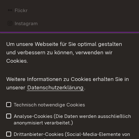
Flickr
Instagram
LinkedIn
Um unsere Webseite für Sie optimal gestalten
Mastodon
und verbessern zu können, verwenden wir
Cookies.
Messenger
Social Wall
Weitere Informationen zu Cookies erhalten Sie in
unserer
Datenschutzerklärung
.
X / Twitter
Youtube
Technisch notwendige Cookies
Analyse-Cookies (Die Daten werden ausschließlich
Zum 
anonymisiert verarbeitet.)
Impressum
Kontakt
Drittanbieter-Cookies (Social-Media-Elemente von
Benutzungshinweise
Barrierefreiheit