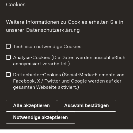
Cookies.
Messenger
Social Wall
Weitere Informationen zu Cookies erhalten Sie in
unserer
Datenschutzerklärung
.
X / Twitter
Youtube
Technisch notwendige Cookies
Analyse-Cookies (Die Daten werden ausschließlich
Zum 
anonymisiert verarbeitet.)
Impressum
Kontakt
Drittanbieter-Cookies (Social-Media-Elemente von
Benutzungshinweise
Barrierefreiheit
Facebook, X / Twitter und Google werden auf der
gesamten Webseite aktiviert.)
Datenschutz
Cookies
Alle akzeptieren
Auswahl bestätigen
Notwendige akzeptieren
Link zum Landesportal