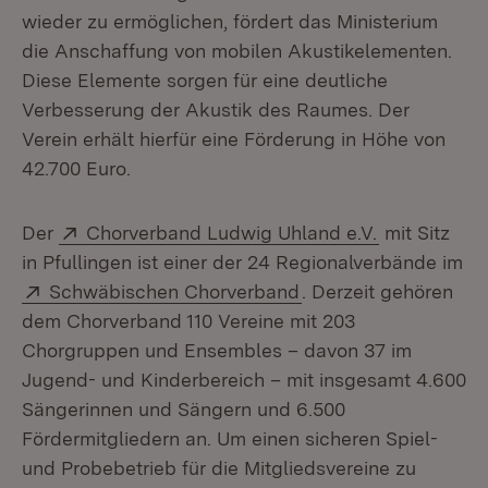
wieder zu ermöglichen, fördert das Ministerium
die Anschaffung von mobilen Akustikelementen.
Diese Elemente sorgen für eine deutliche
Verbesserung der Akustik des Raumes. Der
Verein erhält hierfür eine Förderung in Höhe von
42.700 Euro.
Extern:
(Öffnet in n
Der
Chorverband Ludwig Uhland e.V.
mit Sitz
in Pfullingen ist einer der 24 Regionalverbände im
Extern:
(Öffnet in neuem Fen
Schwäbischen Chorverband
. Derzeit gehören
dem Chorverband 110 Vereine mit 203
Chorgruppen und Ensembles – davon 37 im
Jugend- und Kinderbereich – mit insgesamt 4.600
Sängerinnen und Sängern und 6.500
Fördermitgliedern an. Um einen sicheren Spiel-
und Probebetrieb für die Mitgliedsvereine zu