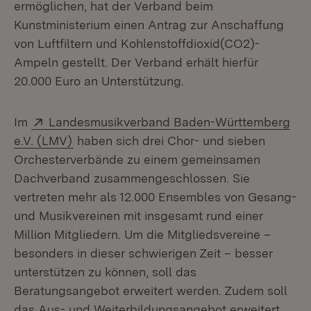
ermöglichen, hat der Verband beim
Kunstministerium einen Antrag zur Anschaffung
von Luftfiltern und Kohlenstoffdioxid(CO2)-
Ampeln gestellt. Der Verband erhält hierfür
20.000 Euro an Unterstützung.
Extern:
Im
Landesmusikverband Baden-Württemberg
(Öffnet in neuem Fenster)
e.V. (LMV)
haben sich drei Chor- und sieben
Orchesterverbände zu einem gemeinsamen
Dachverband zusammengeschlossen. Sie
vertreten mehr als 12.000 Ensembles von Gesang-
und Musikvereinen mit insgesamt rund einer
Million Mitgliedern. Um die Mitgliedsvereine –
besonders in dieser schwierigen Zeit – besser
unterstützen zu können, soll das
Beratungsangebot erweitert werden. Zudem soll
das Aus- und Weiterbildungsangebot erweitert