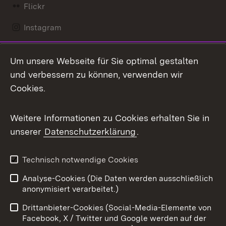
Flickr
Instagram
LinkedIn
Um unsere Webseite für Sie optimal gestalten
Mastodon
und verbessern zu können, verwenden wir
Cookies.
Messenger
Social Wall
Weitere Informationen zu Cookies erhalten Sie in
unserer
Datenschutzerklärung
.
X / Twitter
Youtube
Technisch notwendige Cookies
Analyse-Cookies (Die Daten werden ausschließlich
Zum 
anonymisiert verarbeitet.)
Impressum
Kontakt
Drittanbieter-Cookies (Social-Media-Elemente von
Benutzungshinweise
Barrierefreiheit
Facebook, X / Twitter und Google werden auf der