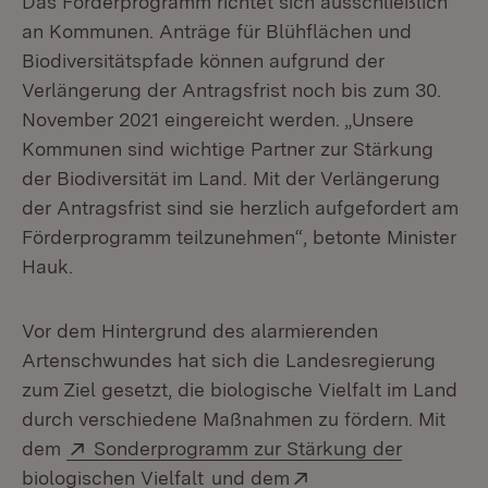
Das Förderprogramm richtet sich ausschließlich
an Kommunen. Anträge für Blühflächen und
Biodiversitätspfade können aufgrund der
Verlängerung der Antragsfrist noch bis zum 30.
November 2021 eingereicht werden. „Unsere
Kommunen sind wichtige Partner zur Stärkung
der Biodiversität im Land. Mit der Verlängerung
der Antragsfrist sind sie herzlich aufgefordert am
Förderprogramm teilzunehmen“, betonte Minister
Hauk.
Vor dem Hintergrund des alarmierenden
Artenschwundes hat sich die Landesregierung
zum Ziel gesetzt, die biologische Vielfalt im Land
durch verschiedene Maßnahmen zu fördern. Mit
Extern:
dem
Sonderprogramm zur Stärkung der
(Öffnet in neuem Fenster)
Extern:
biologischen Vielfalt
und dem