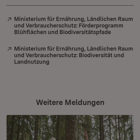
Extern:
Ministerium für Ernährung, Ländlichen Raum
und Verbraucherschutz: Förderprogramm
Blühflächen und Biodiversitätspfade
(Öffnet in
Extern:
Ministerium für Ernährung, Ländlichen Raum
und Verbraucherschutz: Biodiversität und
Landnutzung
(Öffnet in neuem Fenster)
Weitere Meldungen