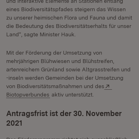
und interaktive Elemente an Stationen entlang
eines Biodiversitätspfades steigern das Wissen
zu unserer heimischen Flora und Fauna und damit
die Bedeutung des Biodiversitätserhalts für unser
Land“, sagte Minister Hauk.
Mit der Förderung der Umsetzung von
mehrjährigen Blühwiesen und Blühstreifen,
artenreichem Grünland sowie Altgrasstreifen und
-inseln werden Gemeinden bei der Umsetzung
Extern:
von Biodiversitätsmaßnahmen und des
(Öffnet in neuem Fenster)
Biotopverbundes
aktiv unterstützt.
Antragsfrist ist der 30. November
2021