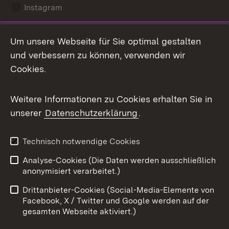
Instagram
LinkedIn
Um unsere Webseite für Sie optimal gestalten
Mastodon
und verbessern zu können, verwenden wir
Cookies.
Messenger
Social Wall
Weitere Informationen zu Cookies erhalten Sie in
unserer
Datenschutzerklärung
.
X / Twitter
Youtube
Technisch notwendige Cookies
Analyse-Cookies (Die Daten werden ausschließlich
Zum 
anonymisiert verarbeitet.)
Impressum
Kontakt
Drittanbieter-Cookies (Social-Media-Elemente von
Benutzungshinweise
Barrierefreiheit
Facebook, X / Twitter und Google werden auf der
gesamten Webseite aktiviert.)
Datenschutz
Cookies