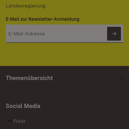
Landesregierung.
E-Mail zur Newsletter-Anmeldung
News
Themenübersicht
Social Media
Flickr