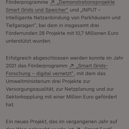
Extern:
Förderprogramme
„Demonstrationsprojekte
(Öffnet in neuem Fenster)
Smart Grids und Speicher“
und „INPUT –
Intelligente Netzanbindung von Parkhäusern und
Tiefgaragen“, bei dem in insgesamt drei
Förderrunden 28 Projekte mit 10,7 Millionen Euro
unterstützt wurden.
Erfolgreich abgeschlossen werden konnte im Jahr
Extern:
2021 das Förderprogramm
„Smart Grids-
(Öffnet in neuem Fenst
Forschung – digital vernetzt“
, mit dem das
Umweltministerium drei Projekte zur
Versorgungsqualität, zur Netzplanung und zur
Sektorkopplung mit einer Million Euro gefördert
hat.
Ein neues Projekt, das im vergangenen Jahr auf
Extern:
(Öffnet