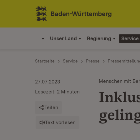
Zum Inhalt springen
Link zur Startseite
Unser Land
Regierung
Service
Startseite
Service
Presse
Pressemitteilu
Menschen mit Be
27.07.2023
Inklus
Lesezeit: 2 Minuten
Teilen
gelin
Text vorlesen