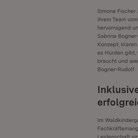
Simone Fischer 
ihrem Team vom 
hervorragend un
Sabrina Bogner-
Konzept, klaren
es Hürden gibt, 
braucht und wie
Bogner-Rudolf.
Inklusiv
erfolgre
Im Waldkinderga
Fachkräftemangel
Leidenschaft si