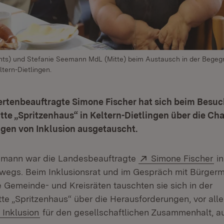
hts) und Stefanie Seemann MdL (Mitte) beim Austausch in der Begeg
ltern-Dietlingen.
rtenbeauftragte Simone Fischer hat sich beim Besuc
te „Spritzenhaus“ in Keltern-Dietlingen über die Ch
gen von Inklusion ausgetauscht.
Extern:
(Ö
eemann war die Landesbeauftragte
Simone Fischer
in
rwegs. Beim Inklusionsrat und im Gespräch mit Bürgerm
 Gemeinde- und Kreisräten tauschten sie sich in der
e „Spritzenhaus“ über die Herausforderungen, vor all
Extern:
(Öffnet in neuem Fenster)
Inklusion
für den gesellschaftlichen Zusammenhalt, a