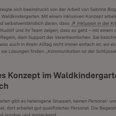
zeigte sich beeindruckt von der Arbeit von Sabrina Bo
Waldkindergarten. Mit einem inklusiven Konzept arbeit
Extern:
d selbstverständlich daran, dass
Inklusion in der Ki
Rudolf und ihr Team zeigen, dass es geht – mit einem
 Regeln, dem Support der Verantwortlichen. Sie beschr
was auch in ihrem Alltag nicht immer einfach ist, wo es 
 sie Lösungen finden. „Kommunikation ist der Schlüssel
es Konzept im Waldkindergart
ich
rten gibt es heterogene Gruppen, keinen Personal- un
, dort arbeitet gut qualifiziertes Personal. Die Begeis
nd spürbar und ansteckend.