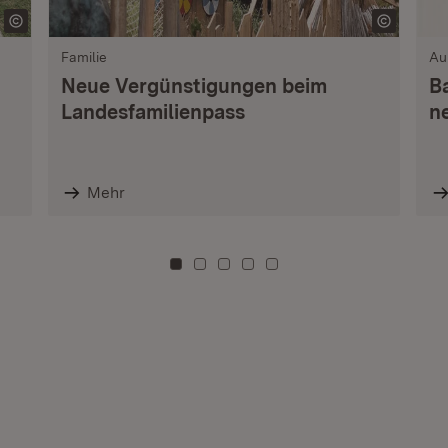
Familie
Au
Neue Vergünstigungen beim
B
Landesfamilienpass
n
Mehr
Zu Kachel: 0
Zu Kachel: 3
Zu Kachel: 6
Zu Kachel: 9
Zu Kachel: 12