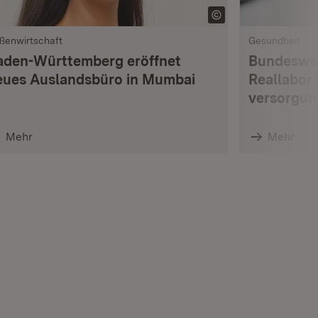
ßenwirtschaft
Gesundheit
aden-Württemberg eröffnet
Bundesweit
eues Auslandsbüro in Mumbai
Reallabor 
versorgun
Mehr
Mehr