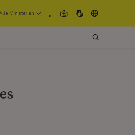
 in neuem Fenster)
Alle Ministerien
 es