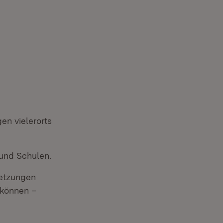
en vielerorts
 und Schulen.
setzungen
 können –