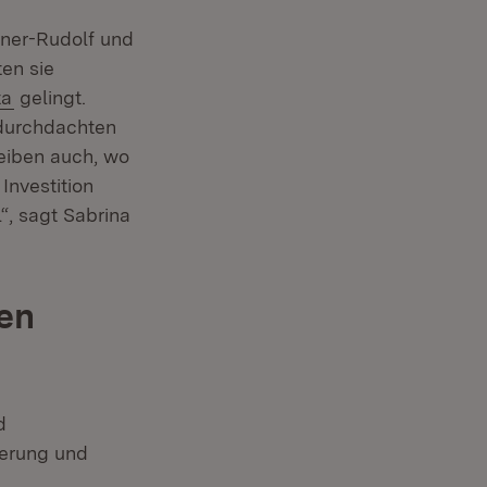
gner-Rudolf und
en sie
(Öffnet in neuem Fenster)
ta
gelingt.
 durchdachten
eiben auch, wo
Investition
“, sagt Sabrina
en
d
terung und