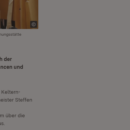
nungsstätte
h der
ancen und
ffnet in neuem Fenster)
 Keltern-
eister Steffen
em über die
us.