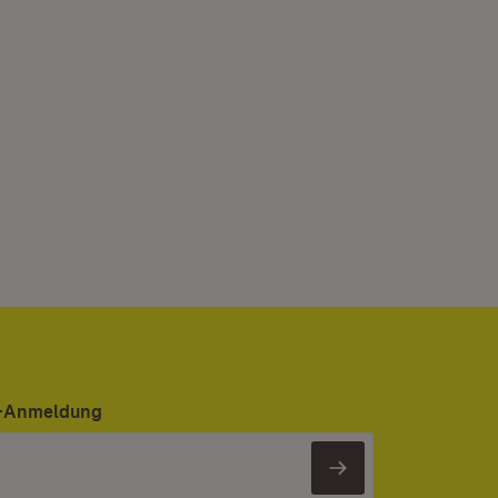
er-Anmeldung
Newsletter 