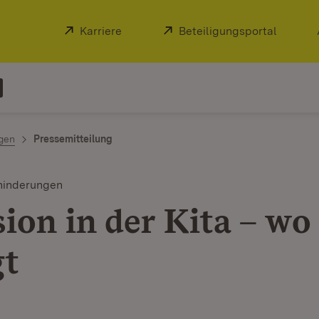
Extern:
Karriere
(Öffnet in neuem Fenster)
Extern:
Beteiligungsportal
(Öffnet
ngen
Pressemitteilung
hinderungen
ion in der Kita – wo
gt