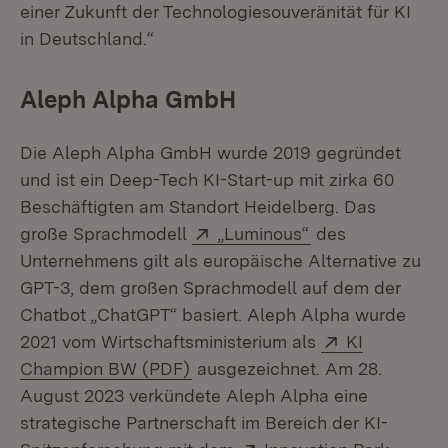
einer Zukunft der Technologiesouveränität für KI
in Deutschland.“
Aleph Alpha GmbH
Die Aleph Alpha GmbH wurde 2019 gegründet
und ist ein Deep-Tech KI-Start-up mit zirka 60
Beschäftigten am Standort Heidelberg. Das
Extern:
(Öffnet in neuem
große Sprachmodell
„Luminous“
des
Unternehmens gilt als europäische Alternative zu
GPT-3, dem großen Sprachmodell auf dem der
Chatbot „ChatGPT“ basiert. Aleph Alpha wurde
Extern:
2021 vom Wirtschaftsministerium als
KI
(Öffnet in neuem Fenster)
Champion BW (PDF)
ausgezeichnet. Am 28.
August 2023 verkündete Aleph Alpha eine
strategische Partnerschaft im Bereich der KI-
Extern: