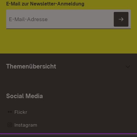
E-Mail zur Newsletter-Anmeldung
News
Themenübersicht
Social Media
Flickr
Instagram