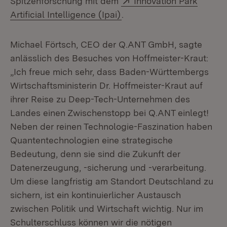
Spitzenforschung mit dem
Innovation Park
(Öffnet in neuem Fenster)
Artificial Intelligence (Ipai)
.
Michael Förtsch, CEO der Q.ANT GmbH, sagte
anlässlich des Besuches von Hoffmeister-Kraut:
„Ich freue mich sehr, dass Baden-Württembergs
Wirtschaftsministerin Dr. Hoffmeister-Kraut auf
ihrer Reise zu Deep-Tech-Unternehmen des
Landes einen Zwischenstopp bei Q.ANT einlegt!
Neben der reinen Technologie-Faszination haben
Quantentechnologien eine strategische
Bedeutung, denn sie sind die Zukunft der
Datenerzeugung, -sicherung und -verarbeitung.
Um diese langfristig am Standort Deutschland zu
sichern, ist ein kontinuierlicher Austausch
zwischen Politik und Wirtschaft wichtig. Nur im
Schulterschluss können wir die nötigen