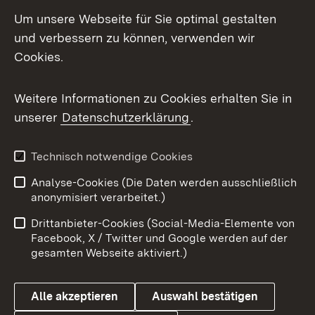
LinkedIn
Um unsere Webseite für Sie optimal gestalten
Mastodon
und verbessern zu können, verwenden wir
Cookies.
Messenger
Social Wall
Weitere Informationen zu Cookies erhalten Sie in
unserer
Datenschutzerklärung
.
X / Twitter
Youtube
Technisch notwendige Cookies
Analyse-Cookies (Die Daten werden ausschließlich
Zum 
anonymisiert verarbeitet.)
Impressum
Kontakt
Drittanbieter-Cookies (Social-Media-Elemente von
Benutzungshinweise
Barrierefreiheit
Facebook, X / Twitter und Google werden auf der
gesamten Webseite aktiviert.)
Datenschutz
Cookies
Alle akzeptieren
Auswahl bestätigen