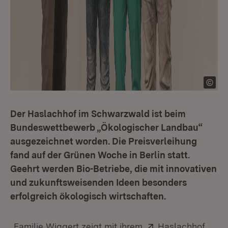
Der Haslachhof im Schwarzwald ist beim
Bundeswettbewerb „Ökologischer Landbau“
ausgezeichnet worden. Die Preisverleihung
fand auf der Grünen Woche in Berlin statt.
Geehrt werden Bio-Betriebe, die mit innovativen
und zukunftsweisenden Ideen besonders
erfolgreich ökologisch wirtschaften.
Extern:
(Öffn
„Familie Wiggert zeigt mit ihrem
Haslachhof