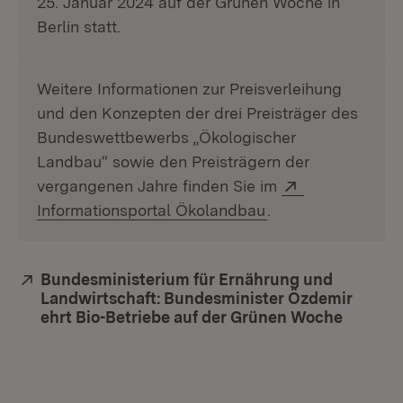
25. Januar 2024 auf der Grünen Woche in
Berlin statt.
Weitere Informationen zur Preisverleihung
und den Konzepten der drei Preisträger des
Bundeswettbewerbs „Ökologischer
Landbau“ sowie den Preisträgern der
Extern:
vergangenen Jahre finden Sie im
(Öffnet in neuem F
Informationsportal Ökolandbau
.
Extern:
Bundesministerium für Ernährung und
Landwirtschaft: Bundesminister Özdemir
ehrt Bio-Betriebe auf der Grünen Woche
(Öffnet