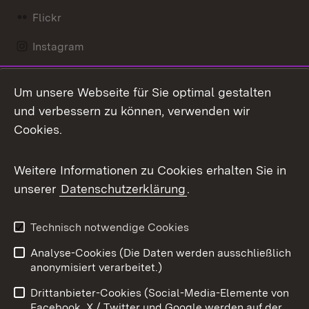
Flickr
Instagram
LinkedIn
Um unsere Webseite für Sie optimal gestalten
Mastodon
und verbessern zu können, verwenden wir
Cookies.
Messenger
Social Wall
Weitere Informationen zu Cookies erhalten Sie in
unserer
Datenschutzerklärung
.
X / Twitter
Youtube
Technisch notwendige Cookies
Analyse-Cookies (Die Daten werden ausschließlich
Zum 
anonymisiert verarbeitet.)
Impressum
Kontakt
Drittanbieter-Cookies (Social-Media-Elemente von
Benutzungshinweise
Barrierefreiheit
Facebook, X / Twitter und Google werden auf der