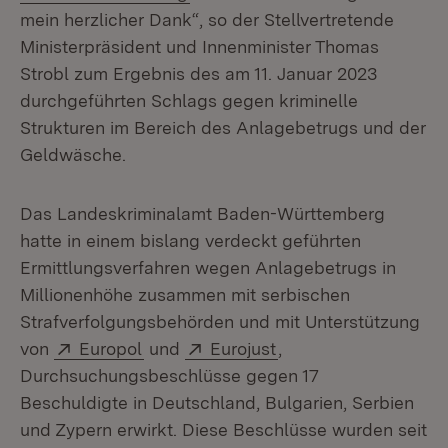
mein herzlicher Dank“, so der Stellvertretende
Ministerpräsident und Innenminister Thomas
Strobl zum Ergebnis des am 11. Januar 2023
durchgeführten Schlags gegen kriminelle
Strukturen im Bereich des Anlagebetrugs und der
Geldwäsche.
Das Landeskriminalamt Baden-Württemberg
hatte in einem bislang verdeckt geführten
Ermittlungsverfahren wegen Anlagebetrugs in
Millionenhöhe zusammen mit serbischen
Strafverfolgungsbehörden und mit Unterstützung
Extern:
(Öffnet in neuem Fenster)
Extern:
(Öffnet in neuem Fen
von
Europol
und
Eurojust
,
Durchsuchungsbeschlüsse gegen 17
Beschuldigte in Deutschland, Bulgarien, Serbien
und Zypern erwirkt. Diese Beschlüsse wurden seit