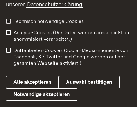
unserer
Datenschutzerklärung
.
X / Twitter
Youtube
Technisch notwendige Cookies
Analyse-Cookies (Die Daten werden ausschließlich
Zum 
anonymisiert verarbeitet.)
Impressum
Kontakt
Drittanbieter-Cookies (Social-Media-Elemente von
Benutzungshinweise
Barrierefreiheit
Facebook, X / Twitter und Google werden auf der
gesamten Webseite aktiviert.)
Datenschutz
Cookies
Alle akzeptieren
Auswahl bestätigen
Notwendige akzeptieren
Link zum Landesportal