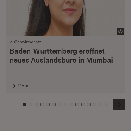
Außenwirtschaft
Baden-Württemberg eröffnet
neues Auslandsbüro in Mumbai
Mehr
Zu Kachel: 0
Zu Kachel: 1
Zu Kachel: 2
Zu Kachel: 3
Zu Kachel: 4
Zu Kachel: 5
Zu Kachel: 6
Zu Kachel: 7
Zu Kachel: 8
Zu Kachel: 9
Zu Kachel: 10
Zu Kachel: 11
Zu Kachel: 12
Zu Kachel: 1
Zu Kachel