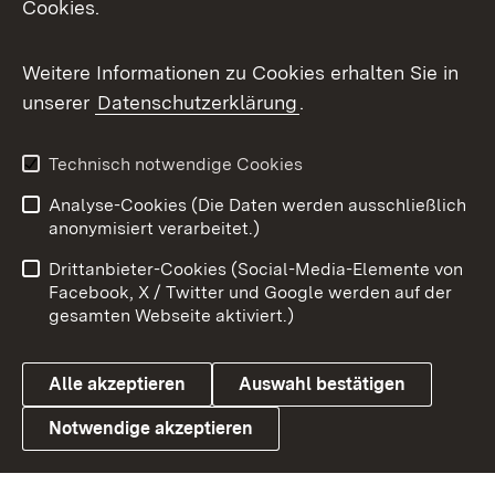
Cookies.
Messenger
Social Wall
Weitere Informationen zu Cookies erhalten Sie in
unserer
Datenschutzerklärung
.
X / Twitter
Youtube
Technisch notwendige Cookies
Analyse-Cookies (Die Daten werden ausschließlich
Zum 
anonymisiert verarbeitet.)
Impressum
Kontakt
Drittanbieter-Cookies (Social-Media-Elemente von
Benutzungshinweise
Barrierefreiheit
Facebook, X / Twitter und Google werden auf der
gesamten Webseite aktiviert.)
Datenschutz
Cookies
Alle akzeptieren
Auswahl bestätigen
Notwendige akzeptieren
Link zum Landesportal