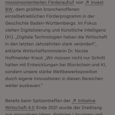
(Öffnet in neuem Fe
Extern:
missionsorientierten Förderaufruf
von
Invest
(Öffnet in neuem Fenster)
BW
, dem größten branchenoffenen
einzelbetrieblichen Förderprogramm in der
Geschichte Baden-Württembergs. Im Fokus
stehen Digitalisierung und Künstliche Intelligenz
(KI). „Digitale Technologien haben die Wirtschaft
in den letzten Jahrzehnten stark verändert“,
erklärte Wirtschaftsministerin Dr. Nicole
Hoffmeister-Kraut. „Wir müssen nicht nur Schritt
halten mit Entwicklungen bei Blockchain und KI,
sondern unsere starke Wettbewerbsposition
durch eigene Innovationen in diesen Bereichen
weiter ausbauen.“
Extern:
Bereits beim Spitzentreffen der
Initiative
(Öffnet in neuem Fenster)
Wirtschaft 4.0
Ende 2021 wurde der Dreiklang
aus innovativen Ideen, digitalen Lösungen und