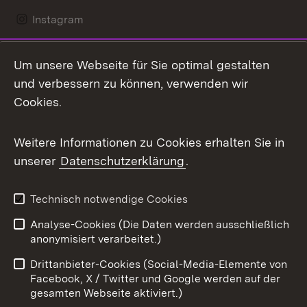
Instagram
LinkedIn
Um unsere Webseite für Sie optimal gestalten
Mastodon
und verbessern zu können, verwenden wir
Cookies.
Messenger
Social Wall
Weitere Informationen zu Cookies erhalten Sie in
unserer
Datenschutzerklärung
.
X / Twitter
Youtube
Technisch notwendige Cookies
Analyse-Cookies (Die Daten werden ausschließlich
Zum 
anonymisiert verarbeitet.)
Impressum
Kontakt
Drittanbieter-Cookies (Social-Media-Elemente von
Benutzungshinweise
Barrierefreiheit
Facebook, X / Twitter und Google werden auf der
gesamten Webseite aktiviert.)
Datenschutz
Cookies