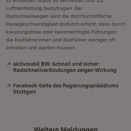
zu entlasten, Staus zu vermeiden und zur
Luftreinhaltung beizutragen. Bei
Radschnellwegen wird die durchschnittliche
Reisegeschwindigkeit dadurch erhöht, dass durch
kreuzungsfreie oder bevorrechtigte Führungen
die Radfahrerinnen und Radfahrer weniger oft
anhalten und warten müssen.
Extern:
aktivmobil BW: Schnell und sicher:
Radschnellverbindungen zeigen Wirkung
(Öffn
Extern:
Facebook-Seite des Regierungspräsidiums
Stuttgart
(Öffnet in neuem Fenster)
Weitere Meldungen