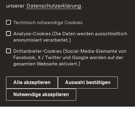
unserer
Datenschutzerklärung
.
X / Twitter
Youtube
Technisch notwendige Cookies
Analyse-Cookies (Die Daten werden ausschließlich
Zum 
anonymisiert verarbeitet.)
Impressum
Kontakt
Drittanbieter-Cookies (Social-Media-Elemente von
Benutzungshinweise
Barrierefreiheit
Facebook, X / Twitter und Google werden auf der
gesamten Webseite aktiviert.)
Datenschutz
Cookies
Alle akzeptieren
Auswahl bestätigen
Notwendige akzeptieren
Link zum Landesportal