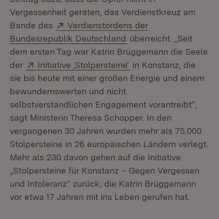
Vergessenheit geraten, das Verdienstkreuz am
Extern:
Bande des
Verdienstordens der
(Öffnet in neuem Fenst
Bundesrepublik Deutschland
überreicht. „Seit
dem ersten Tag war Katrin Brüggemann die Seele
Extern:
(Öffnet in neuem Fens
der
Initiative ‚Stolpersteine‘
in Konstanz, die
sie bis heute mit einer großen Energie und einem
bewundernswerten und nicht
selbstverständlichen Engagement vorantreibt“,
sagt Ministerin Theresa Schopper. In den
vergangenen 30 Jahren wurden mehr als 75.000
Stolpersteine in 26 europäischen Ländern verlegt.
Mehr als 230 davon gehen auf die Initiative
„Stolpersteine für Konstanz – Gegen Vergessen
und Intoleranz“ zurück, die Katrin Brüggemann
vor etwa 17 Jahren mit ins Leben gerufen hat.