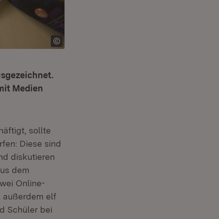
usgezeichnet.
 mit Medien
tigt, sollte
rfen: Diese sind
nd diskutieren
aus dem
wei Online-
2 außerdem elf
d Schüler bei