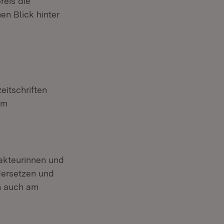
reis die
n Blick hinter
eitschriften
im
akteurinnen und
ndersetzen und
en auch am