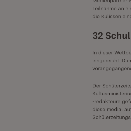
Medienpartner S
Teilnahme an ei
die Kulissen ei
32 Schu
In dieser Wettb
eingereicht. Da
vorangegangene
Der Schülerzeit
Kultusministeri
-redakteure gef
diese medial au
Schülerzeitungs