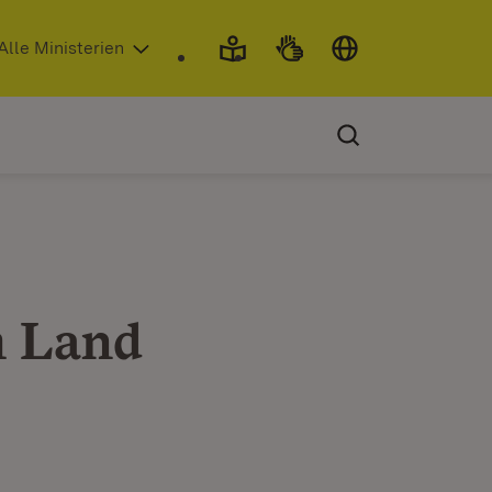
 in neuem Fenster)
Alle Ministerien
m Land