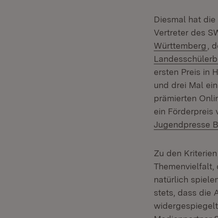
Diesmal hat die
Vertreter des
(Ö
Württemberg
, 
Landesschülerbe
ersten Preis in 
und drei Mal ein
prämierten Onli
ein Förderpreis 
Jugendpresse 
Zu den Kriterien
Themenvielfalt, 
natürlich spiel
stets, dass die 
widergespiegelt