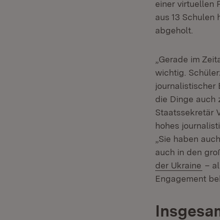
einer virtuelle
aus 13 Schulen 
abgeholt.
„Gerade im Zeit
wichtig. Schüle
journalistische
die Dinge auch 
Staatssekretär 
hohes journalist
„Sie haben auch
auch in den gro
der Ukraine
– al
Engagement beh
Insgesam