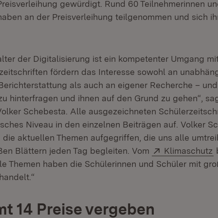
n Preisverleihung gewürdigt. Rund 60 Teilnehmerinnen u
haben an der Preisverleihung teilgenommen und sich ih
alter der Digitalisierung ist ein kompetenter Umgang m
rzeitschriften fördern das Interesse sowohl an unabhän
r Berichterstattung als auch an eigener Recherche – un
zu hinterfragen und ihnen auf den Grund zu gehen“, sa
Volker Schebesta. Alle ausgezeichneten Schülerzeitschr
isches Niveau in den einzelnen Beiträgen auf. Volker S
 die aktuellen Themen aufgegriffen, die uns alle umtre
Extern:
(
ßen Blättern jeden Tag begleiten. Vom
Klimaschutz
le Themen haben die Schülerinnen und Schüler mit gr
andelt.“
t 14 Preise vergeben