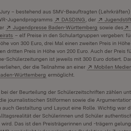
 Jury – bestehend aus SMV-Beauftragten (Lehrkräften)
Extern:
(Öffnet in neuem F
Extern:
 SWR-Jugendprogramms
DASDING
, der
Jugendstif
ffnet in neuem Fenster)
Extern:
(Öffnet in ne
der
Jugendpresse Baden-Württemberg
sowie des
(Öffnet in neuem Fenster)
irats
– elf Preise in den Schulartgruppen vergeben: fü
Höhe von 300 Euro, drei Mal einen zweiten Preis in Höh
en dritten Preis in Höhe von 200 Euro. Auch der Preis f
ne-Schülerzeitungen ist jeweils mit 300 Euro dotiert. 
Extern:
verliehen, der die Teilnahme an einer
Mobilen Medie
(Öffnet in neuem Fenster)
Baden-Württemberg
ermöglicht.
 bei der Beurteilung der Schülerzeitschriften zählen u
die journalistischen Stilformen sowie die Argumentation
en auch Gestaltung und Layout eine Rolle. Wichtig war d
Alltagsrealität der Schülerinnen und Schüler authentisc
 wird. Das ist den Preisträgerinnen und -trägern gelung