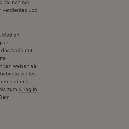
nd Teilnehmer
r verdientes Lob
it Medien
giger
d das bedeutet,
gte
iften weisen ein
chebesta weiter:
iben und uns
Öffnet in neuem Fenster)
bis zum
Krieg in
oßem