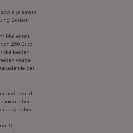
 sowie je einem
enster)
tung Baden-
uem Fenster)
Extern:
nf Mal einen
e von 250 Euro
ür die beiden
Daneben wurde
nakademie der
nter anderem die
slinien, aber
er Jury dabei
h
en. Der