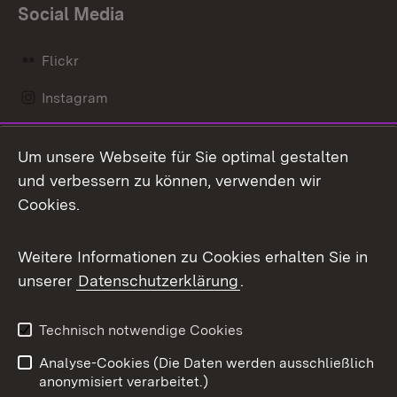
Social Media
Flickr
Instagram
LinkedIn
Um unsere Webseite für Sie optimal gestalten
Mastodon
und verbessern zu können, verwenden wir
Cookies.
Messenger
Social Wall
Weitere Informationen zu Cookies erhalten Sie in
unserer
Datenschutzerklärung
.
X / Twitter
Youtube
Technisch notwendige Cookies
Analyse-Cookies (Die Daten werden ausschließlich
Zum 
anonymisiert verarbeitet.)
Impressum
Kontakt