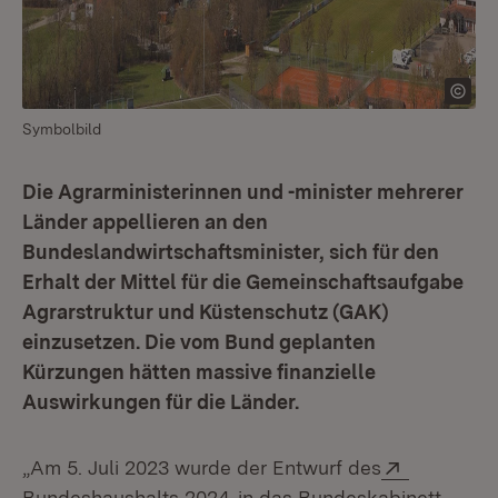
Symbolbild
Die Agrarministerinnen und -minister mehrerer
Länder appellieren an den
Bundeslandwirtschaftsminister, sich für den
Erhalt der Mittel für die Gemeinschaftsaufgabe
Agrarstruktur und Küstenschutz (GAK)
einzusetzen. Die vom Bund geplanten
Kürzungen hätten massive finanzielle
Auswirkungen für die Länder.
Extern:
„Am 5. Juli 2023 wurde der Entwurf des
(Öffnet in neuem Fenster)
Bundeshaushalts 2024
in das Bundeskabinett