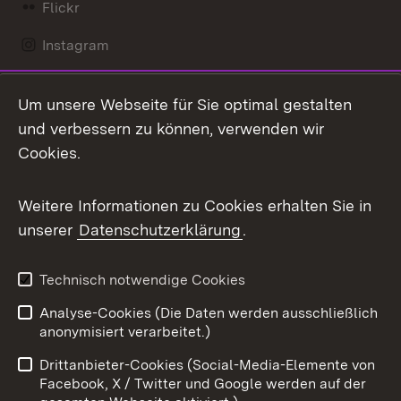
Flickr
Instagram
LinkedIn
Um unsere Webseite für Sie optimal gestalten
Mastodon
und verbessern zu können, verwenden wir
Cookies.
Messenger
Social Wall
Weitere Informationen zu Cookies erhalten Sie in
unserer
Datenschutzerklärung
.
X / Twitter
Youtube
Technisch notwendige Cookies
Analyse-Cookies (Die Daten werden ausschließlich
Zum 
anonymisiert verarbeitet.)
Impressum
Kontakt
Drittanbieter-Cookies (Social-Media-Elemente von
Benutzungshinweise
Barrierefreiheit
Facebook, X / Twitter und Google werden auf der