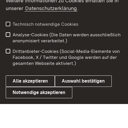
Weitere Informationen zu Cookies erhalten Sie in
unserer
Datenschutzerklärung
.
X / Twitter
Youtube
Technisch notwendige Cookies
Analyse-Cookies (Die Daten werden ausschließlich
Zum 
anonymisiert verarbeitet.)
Impressum
Kontakt
Drittanbieter-Cookies (Social-Media-Elemente von
Benutzungshinweise
Barrierefreiheit
Facebook, X / Twitter und Google werden auf der
gesamten Webseite aktiviert.)
Datenschutz
Cookies
Alle akzeptieren
Auswahl bestätigen
Notwendige akzeptieren
Link zum Landesportal