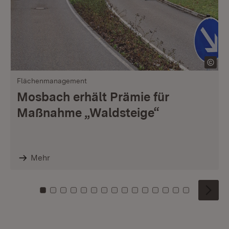
Flächenmanagement
Mosbach erhält Prämie für
Maßnahme „Waldsteige“
Mehr
Zu Kachel: 0
Zu Kachel: 1
Zu Kachel: 2
Zu Kachel: 3
Zu Kachel: 4
Zu Kachel: 5
Zu Kachel: 6
Zu Kachel: 7
Zu Kachel: 8
Zu Kachel: 9
Zu Kachel: 10
Zu Kachel: 11
Zu Kachel: 12
Zu Kachel: 1
Zu Kachel