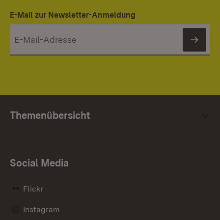
E-Mail zur Newsletter-Anmeldung
News
Themenübersicht
Social Media
Flickr
Instagram