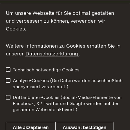
LinkedIn
Um unsere Webseite für Sie optimal gestalten
Mastodon
und verbessern zu können, verwenden wir
Cookies.
Messenger
Social Wall
Weitere Informationen zu Cookies erhalten Sie in
unserer
Datenschutzerklärung
.
X / Twitter
Youtube
Technisch notwendige Cookies
Analyse-Cookies (Die Daten werden ausschließlich
Zum 
anonymisiert verarbeitet.)
Impressum
Kontakt
Drittanbieter-Cookies (Social-Media-Elemente von
Benutzungshinweise
Barrierefreiheit
Facebook, X / Twitter und Google werden auf der
gesamten Webseite aktiviert.)
Datenschutz
Cookies
Alle akzeptieren
Auswahl bestätigen