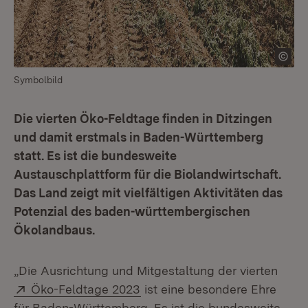
Symbolbild
Die vierten Öko-Feldtage finden in Ditzingen
und damit erstmals in Baden-Württemberg
statt. Es ist die bundesweite
Austauschplattform für die Biolandwirtschaft.
Das Land zeigt mit vielfältigen Aktivitäten das
Potenzial des baden-württembergischen
Ökolandbaus.
„Die Ausrichtung und Mitgestaltung der vierten
Extern:
(Öffnet in neuem Fenster)
Öko-Feldtage 2023
ist eine besondere Ehre
für Baden-Württemberg. Es ist die bundesweite