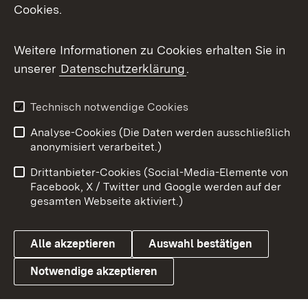
Cookies.
Messenger
Social Wall
Weitere Informationen zu Cookies erhalten Sie in
unserer
Datenschutzerklärung
.
X / Twitter
Youtube
Technisch notwendige Cookies
Analyse-Cookies (Die Daten werden ausschließlich
Zum 
anonymisiert verarbeitet.)
Impressum
Kontakt
Drittanbieter-Cookies (Social-Media-Elemente von
Benutzungshinweise
Barrierefreiheit
Facebook, X / Twitter und Google werden auf der
gesamten Webseite aktiviert.)
Datenschutz
Cookies
Alle akzeptieren
Auswahl bestätigen
Notwendige akzeptieren
Link zum Landesportal