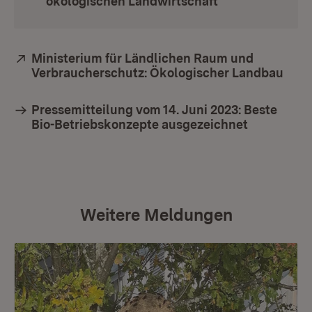
ökologischen Landwirtschaft
(Öffnet in neue
Extern:
Ministerium für Ländlichen Raum und
Verbraucherschutz: Ökologischer Landbau
(Öff
Pressemitteilung vom 14. Juni 2023: Beste
Bio-Betriebskonzepte ausgezeichnet
Weitere Meldungen