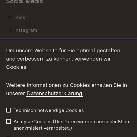
Social Media
Flickr
Instagram
LinkedIn
Um unsere Webseite für Sie optimal gestalten
Mastodon
und verbessern zu können, verwenden wir
Cookies.
Messenger
Social Wall
Weitere Informationen zu Cookies erhalten Sie in
unserer
Datenschutzerklärung
.
X / Twitter
Youtube
Technisch notwendige Cookies
Analyse-Cookies (Die Daten werden ausschließlich
Zum 
anonymisiert verarbeitet.)
Impressum
Kontakt