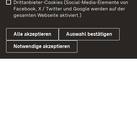
Drittanbieter-Cookies (Social-Media-Elemente von
Benutzungshinweise
Barrierefreiheit
Facebook, X / Twitter und Google werden auf der
gesamten Webseite aktiviert.)
Datenschutz
Cookies
Alle akzeptieren
Auswahl bestätigen
Notwendige akzeptieren
Link zum Landesportal