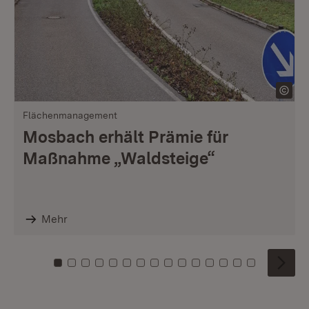
Flächenmanagement
Mosbach erhält Prämie für
Maßnahme „Waldsteige“
Mehr
Zu Kachel: 0
Zu Kachel: 1
Zu Kachel: 2
Zu Kachel: 3
Zu Kachel: 4
Zu Kachel: 5
Zu Kachel: 6
Zu Kachel: 7
Zu Kachel: 8
Zu Kachel: 9
Zu Kachel: 10
Zu Kachel: 11
Zu Kachel: 12
Zu Kachel: 1
Zu Kachel