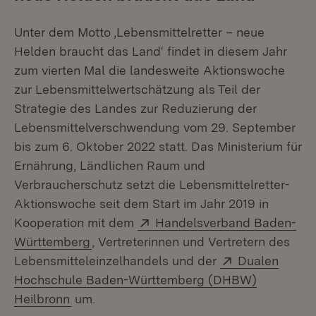
Unter dem Motto ‚Lebensmittelretter – neue
Helden braucht das Land‘ findet in diesem Jahr
zum vierten Mal die landesweite Aktionswoche
zur Lebensmittelwertschätzung als Teil der
Strategie des Landes zur Reduzierung der
Lebensmittelverschwendung vom 29. September
bis zum 6. Oktober 2022 statt. Das Ministerium für
Ernährung, Ländlichen Raum und
Verbraucherschutz setzt die Lebensmittelretter-
Aktionswoche seit dem Start im Jahr 2019 in
Extern:
Kooperation mit dem
Handelsverband Baden-
(Öffnet in neuem Fenster)
Württemberg
, Vertreterinnen und Vertretern des
Extern:
Lebensmitteleinzelhandels und der
Dualen
Hochschule Baden-Württemberg (DHBW)
(Öffnet in neuem Fenster)
Heilbronn
um.