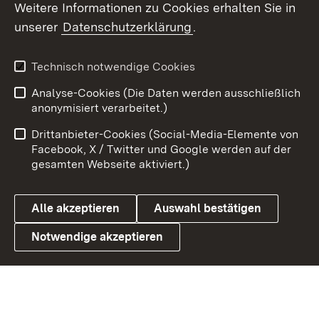
Weitere Informationen zu Cookies erhalten Sie in
unserer
Datenschutzerklärung
.
X / Twitter
Youtube
Technisch notwendige Cookies
Analyse-Cookies (Die Daten werden ausschließlich
Zum 
anonymisiert verarbeitet.)
Impressum
Kontakt
Drittanbieter-Cookies (Social-Media-Elemente von
Benutzungshinweise
Barrierefreiheit
Facebook, X / Twitter und Google werden auf der
gesamten Webseite aktiviert.)
Datenschutz
Cookies
Alle akzeptieren
Auswahl bestätigen
Notwendige akzeptieren
Link zum Landesportal