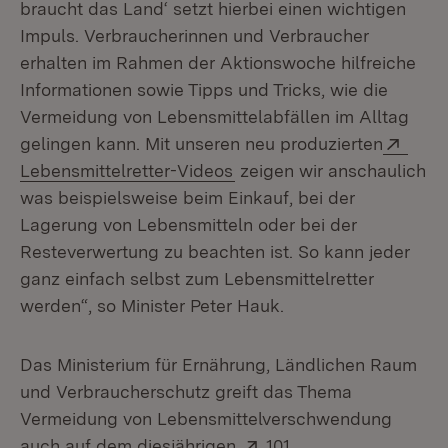
braucht das Land‘ setzt hierbei einen wichtigen
Impuls. Verbraucherinnen und Verbraucher
erhalten im Rahmen der Aktionswoche hilfreiche
Informationen sowie Tipps und Tricks, wie die
Vermeidung von Lebensmittelabfällen im Alltag
Exte
gelingen kann. Mit unseren neu produzierten
(Öffnet in neuem Fenster)
Lebensmittelretter-Videos
zeigen wir anschaulich
was beispielsweise beim Einkauf, bei der
Lagerung von Lebensmitteln oder bei der
Resteverwertung zu beachten ist. So kann jeder
ganz einfach selbst zum Lebensmittelretter
werden“, so Minister Peter Hauk.
Das Ministerium für Ernährung, Ländlichen Raum
und Verbraucherschutz greift das Thema
Vermeidung von Lebensmittelverschwendung
Extern:
auch auf dem diesjährigen
101.