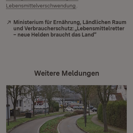
(Öffnet in neuem Fenst
Lebensmittelverschwendung
.
Extern:
Ministerium für Ernährung, Ländlichen Raum
und Verbraucherschutz: „Lebensmittelretter
– neue Helden braucht das Land“
(Öffnet in neu
Weitere Meldungen