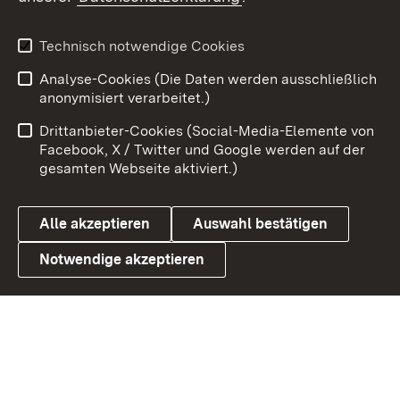
X / Twitter
Youtube
Technisch notwendige Cookies
Analyse-Cookies (Die Daten werden ausschließlich
Zum 
anonymisiert verarbeitet.)
Impressum
Kontakt
Drittanbieter-Cookies (Social-Media-Elemente von
Benutzungshinweise
Barrierefreiheit
Facebook, X / Twitter und Google werden auf der
gesamten Webseite aktiviert.)
Datenschutz
Cookies
Alle akzeptieren
Auswahl bestätigen
Notwendige akzeptieren
Link zum Landesportal