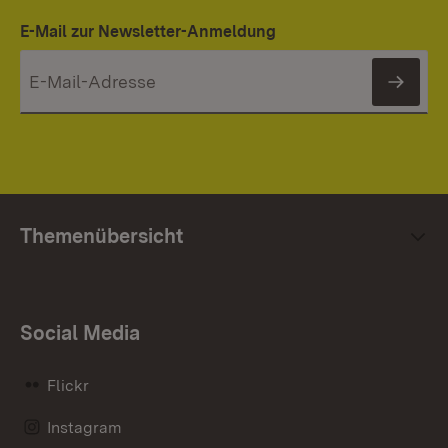
E-Mail zur Newsletter-Anmeldung
News
Themenübersicht
Social Media
Flickr
Instagram