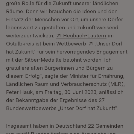
große Rolle für die Zukunft unserer ländlichen
Räume. Denn wir brauchen die Ideen und den
Einsatz der Menschen vor Ort, um unsere Dörfer
lebenswert zu gestalten und zukunftsweisend
Extern:
(Öffnet in 
weiterzuentwickeln.
Heubach-Lautern
im
Extern:
Ostalbkreis ist beim Wettbewerb
‚Unser Dorf
(Öffnet in neuem Fenster)
hat Zukunft‘
für sein hervorragendes Engagement
mit der Silber-Medaille belohnt worden. Ich
gratuliere allen Bürgerinnen und Bürgern zu
diesem Erfolg“, sagte der Minister für Ernährung,
Ländlichen Raum und Verbraucherschutz (MLR),
Peter Hauk, am Freitag, 30. Juni 2023, anlässlich
der Bekanntgabe der Ergebnisse des 27.
Bundeswettbewerbs „Unser Dorf hat Zukunft“.
Insgesamt haben in Deutschland 22 Gemeinden
aus zwölf Bundesländern eine Auszeichnung