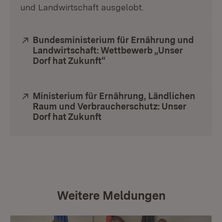
und Landwirtschaft ausgelobt.
Extern:
Bundesministerium für Ernährung und
Landwirtschaft: Wettbewerb „Unser
Dorf hat Zukunft“
(Öffnet in neuem Fenster)
Extern:
Ministerium für Ernährung, Ländlichen
Raum und Verbraucherschutz: Unser
Dorf hat Zukunft
(Öffnet in neuem Fenster)
Weitere Meldungen