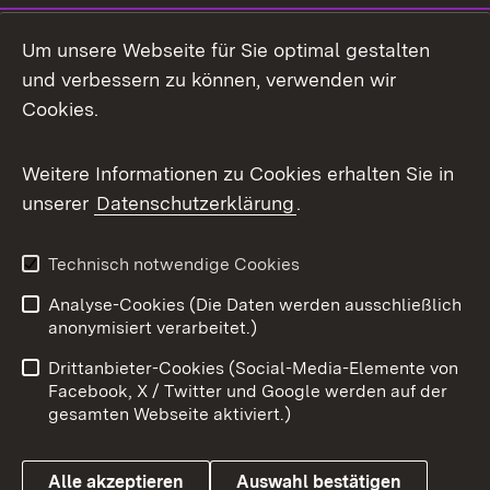
LinkedIn
Um unsere Webseite für Sie optimal gestalten
Mastodon
und verbessern zu können, verwenden wir
Cookies.
Messenger
Social Wall
Weitere Informationen zu Cookies erhalten Sie in
unserer
Datenschutzerklärung
.
X / Twitter
Youtube
Technisch notwendige Cookies
Analyse-Cookies (Die Daten werden ausschließlich
Zum 
anonymisiert verarbeitet.)
Impressum
Kontakt
Drittanbieter-Cookies (Social-Media-Elemente von
Benutzungshinweise
Barrierefreiheit
Facebook, X / Twitter und Google werden auf der
gesamten Webseite aktiviert.)
Datenschutz
Cookies
Alle akzeptieren
Auswahl bestätigen