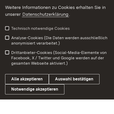
Social Wall
Weitere Informationen zu Cookies erhalten Sie in
unserer
Datenschutzerklärung
.
X / Twitter
Youtube
Technisch notwendige Cookies
Analyse-Cookies (Die Daten werden ausschließlich
Zum 
anonymisiert verarbeitet.)
Impressum
Kontakt
Drittanbieter-Cookies (Social-Media-Elemente von
Benutzungshinweise
Barrierefreiheit
Facebook, X / Twitter und Google werden auf der
gesamten Webseite aktiviert.)
Datenschutz
Cookies
Alle akzeptieren
Auswahl bestätigen
Notwendige akzeptieren
Link zum Landesportal