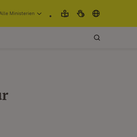
 in neuem Fenster)
Alle Ministerien
ür