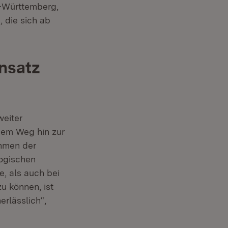
n-Württemberg,
 die sich ab
nsatz
weiter
dem Weg hin zur
ahmen der
logischen
, als auch bei
u können, ist
rlässlich“,