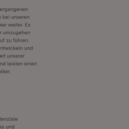
vergangenen
 bei unseren
er weiter. Es
er umzugehen
uf zu führen.
entwickeln und
eit unserer
d leisten einen
lker.
enziale
es und