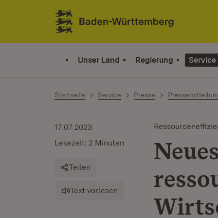
Zum Inhalt springen
Link zur Startseite
Unser Land
Regierung
Service
Startseite
Service
Presse
Pressemitteilu
Ressourceneffizie
17.07.2023
Neues
Lesezeit: 2 Minuten
Teilen
resso
Text vorlesen
Wirts