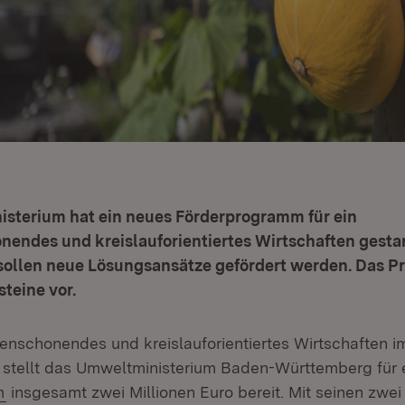
sterium hat ein neues Förderprogramm für ein
endes und kreislauforientiertes Wirtschaften gestar
 sollen neue Lösungsansätze gefördert werden. Das P
teine vor.
enschonendes und kreislauforientiertes Wirtschaften i
 stellt das Umweltministerium Baden-Württemberg für 
(Öffnet in neuem Fenster)
m
insgesamt zwei Millionen Euro bereit. Mit seinen zwei