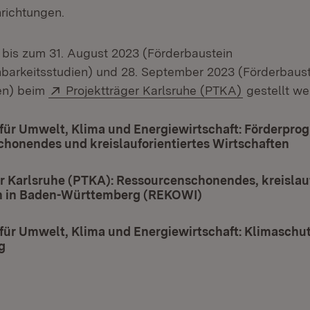
richtungen.
bis zum 31. August 2023 (Förderbaustein
barkeitsstudien) und 28. September 2023 (Förderbaus
Extern:
(Öffnet in 
en) beim
Projektträger Karlsruhe (PTKA)
gestellt we
für Umwelt, Klima und Energiewirtschaft: Förderpro
honendes und kreislauforientiertes Wirtschaften
(Öf
r Karlsruhe (PTKA): Ressourcenschonendes, kreislauf
n in Baden-Württemberg (REKOWI)
(Öffnet in neuem 
für Umwelt, Klima und Energiewirtschaft: Klimaschut
g
(Öffnet in neuem Fenster)