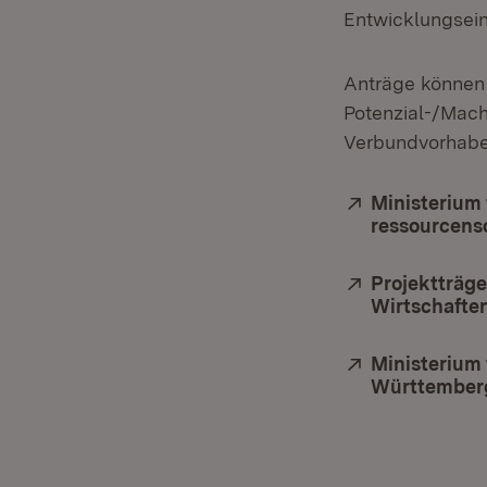
Entwicklungsein
Anträge können 
Potenzial-/Mach
Verbundvorhab
Extern:
Ministerium 
ressourcensc
Extern:
Projektträge
Wirtschafte
Extern:
Ministerium 
Württember