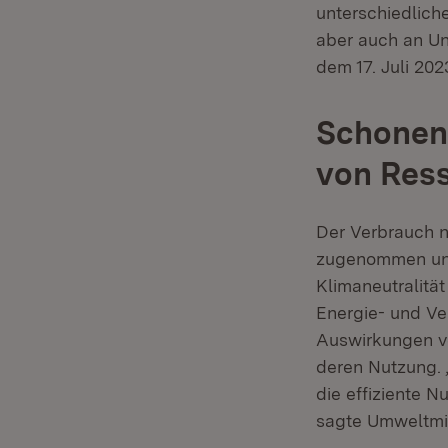
unterschiedlich
aber auch an Un
dem 17. Juli 20
Schonend
von Res
Der Verbrauch n
zugenommen und 
Klimaneutralitä
Energie- und Ve
Auswirkungen ve
deren Nutzung. „
die effiziente 
sagte Umweltmini