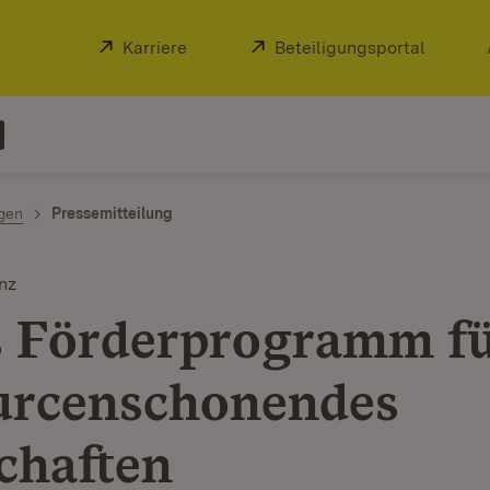
Extern:
Karriere
(Öffnet in neuem Fenster)
Extern:
Beteiligungsportal
(Öffnet
ngen
Pressemitteilung
nz
 Förderprogramm f
urcenschonendes
chaften