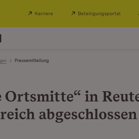
Extern:
Karriere
(Öffnet in neuem Fenster)
Extern:
Beteiligungsportal
(Öffnet
ngen
Pressemitteilung
 Ortsmitte“ in Reut
greich abgeschlossen