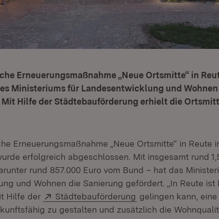
iche Erneuerungsmaßnahme „Neue Ortsmitte“ in Reu
des Ministeriums für Landesentwicklung und Wohnen 
Mit Hilfe der Städtebauförderung erhielt die Ortsmit
che Erneuerungsmaßnahme „Neue Ortsmitte“ in Reute i
de erfolgreich abgeschlossen. Mit insgesamt rund 1,5
darunter rund 857.000 Euro vom Bund – hat das Minister
ng und Wohnen die Sanierung gefördert. „In Reute ist b
Extern:
(Öffnet in neuem Fen
t Hilfe der
Städtebauförderung
gelingen kann, eine
kunftsfähig zu gestalten und zusätzlich die Wohnqualitä