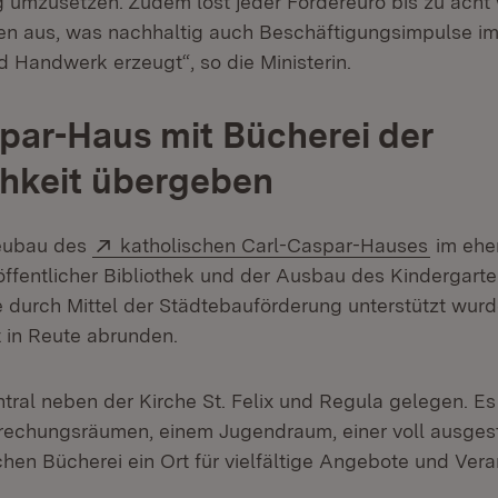
umzusetzen. Zudem löst jeder Fördereuro bis zu acht 
nen aus, was nachhaltig auch Beschäftigungsimpulse im
Handwerk erzeugt“, so die Ministerin.
par-Haus mit Bücherei der
chkeit übergeben
Extern:
(Öffnet
eubau des
katholischen Carl-Caspar-Hauses
im ehe
 öffentlicher Bibliothek und der Ausbau des Kindergarte
durch Mittel der Städtebauförderung unterstützt wurd
 in Reute abrunden.
tral neben der Kirche St. Felix und Regula gelegen. Es 
rechungsräumen, einem Jugendraum, einer voll ausges
chen Bücherei ein Ort für vielfältige Angebote und Ver