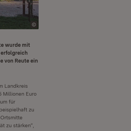
te wurde mit
erfolgreich
te von Reute ein
m Landkreis
 Millionen Euro
ium für
eispielhaft zu
ster)
 Ortsmitte
t zu stärken“,