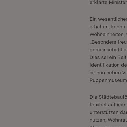
erklärte Ministe
Ein wesentliche
erhalten, konnt
Wohneinheiten, 
„Besonders freu
gemeinschaftlic
Dies sei ein Be
Identifikation 
ist nun neben 
Puppenmuseum z
Die Städtebaufö
flexibel auf im
unterstützen da
nutzen, Wohnra