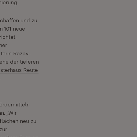
nierung.
schaffen und zu
n 101 neue
ichtet.
ner
terin Razavi.
ene der tieferen
ern:
(Öffnet in neuem Fenster)
rsterhaus Reute
s
ördermitteln
n. „Wir
flächen neu zu
zur