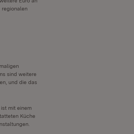
weitere Euro an
 regionalen
 in neuem Fenster)
maligen
ns sind weitere
en, und die das
ist mit einem
tatteten Küche
anstaltungen.