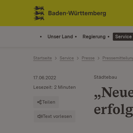
Zum Inhalt springen
Link zur Startseite
Unser Land
Regierung
Service
Startseite
Service
Presse
Pressemitteilu
Städtebau
17.06.2022
„Neue
Lesezeit: 2 Minuten
Teilen
erfol
Text vorlesen