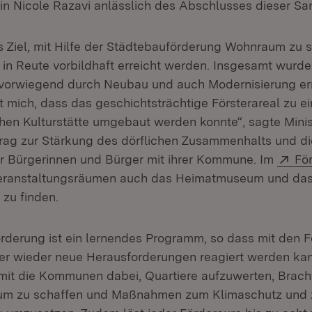
rin Nicole Razavi anlässlich des Abschlusses dieser Sa
s Ziel, mit Hilfe der Städtebauförderung Wohnraum zu 
e in Reute vorbildhaft erreicht werden. Insgesamt wurde
vorwiegend durch Neubau und auch Modernisierung err
t mich, dass das geschichtsträchtige Försterareal zu ei
hen Kulturstätte umgebaut werden konnte“, sagte Minis
itrag zur Stärkung des dörflichen Zusammenhalts und di
Ext
der Bürgerinnen und Bürger mit ihrer Kommune. Im
Fö
Veranstaltungsräumen auch das Heimatmuseum und da
u finden.
rderung ist ein lernendes Programm, so dass mit den F
mer wieder neue Herausforderungen reagiert werden kan
mit die Kommunen dabei, Quartiere aufzuwerten, Brach
um zu schaffen und Maßnahmen zum Klimaschutz und 