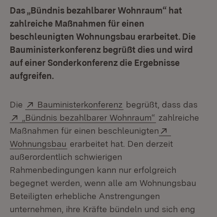
Das „Bündnis bezahlbarer Wohnraum“ hat
zahlreiche Maßnahmen für einen
beschleunigten Wohnungsbau erarbeitet. Die
Bauministerkonferenz begrüßt dies und wird
auf einer Sonderkonferenz die Ergebnisse
aufgreifen.
Extern:
(Öffnet in neuem Fenste
Die
Bauministerkonferenz
begrüßt, dass das
Extern:
(Öffnet in neue
„Bündnis bezahlbarer Wohnraum“
zahlreiche
Extern:
Maßnahmen für einen beschleunigten
(Öffnet in neuem Fenster)
Wohnungsbau
erarbeitet hat. Den derzeit
außerordentlich schwierigen
Rahmenbedingungen kann nur erfolgreich
begegnet werden, wenn alle am Wohnungsbau
Beteiligten erhebliche Anstrengungen
unternehmen, ihre Kräfte bündeln und sich eng