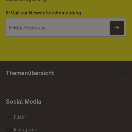
E-Mail zur Newsletter-Anmeldung
News
Themenübersicht
Social Media
Flickr
Instagram