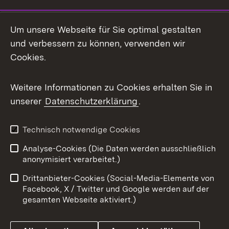
LinkedIn
Um unsere Webseite für Sie optimal gestalten
Mastodon
und verbessern zu können, verwenden wir
Cookies.
Messenger
Social Wall
Weitere Informationen zu Cookies erhalten Sie in
unserer
Datenschutzerklärung
.
X / Twitter
Youtube
Technisch notwendige Cookies
Analyse-Cookies (Die Daten werden ausschließlich
Zum 
anonymisiert verarbeitet.)
Impressum
Kontakt
Drittanbieter-Cookies (Social-Media-Elemente von
Benutzungshinweise
Barrierefreiheit
Facebook, X / Twitter und Google werden auf der
gesamten Webseite aktiviert.)
Datenschutz
Cookies