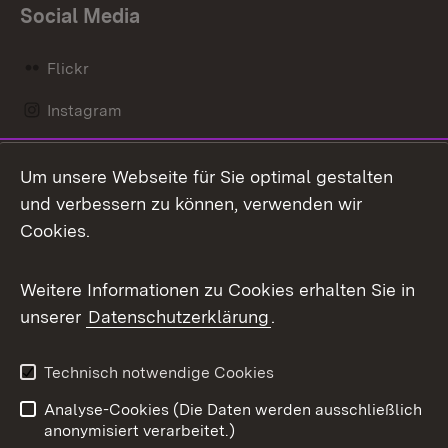
Social Media
Flickr
Instagram
LinkedIn
Um unsere Webseite für Sie optimal gestalten
Mastodon
und verbessern zu können, verwenden wir
Cookies.
Messenger
Social Wall
Weitere Informationen zu Cookies erhalten Sie in
unserer
Datenschutzerklärung
.
X / Twitter
Youtube
Technisch notwendige Cookies
Analyse-Cookies (Die Daten werden ausschließlich
Zum 
anonymisiert verarbeitet.)
Impressum
Kontakt