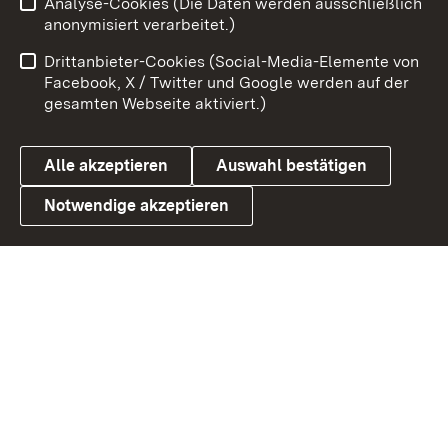
Analyse-Cookies (Die Daten werden ausschließlich
Zum 
anonymisiert verarbeitet.)
Impressum
Kontakt
Drittanbieter-Cookies (Social-Media-Elemente von
Benutzungshinweise
Barrierefreiheit
Facebook, X / Twitter und Google werden auf der
gesamten Webseite aktiviert.)
Datenschutz
Cookies
Alle akzeptieren
Auswahl bestätigen
Notwendige akzeptieren
Link zum Landesportal