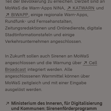
Teil der Bevölkerung zu erreichen. Derzeit sind an
Extern:
(Öffnet
MoWaS die Warn-Apps NINA,
KATWARN
und
Extern:
(Öffnet in neuem Fenster)
BIWAPP
, einige regionale Warn-Apps,
Rundfunk- und Fernsehanstalten,
Zeitungsredaktionen und Onlinedienste, digitale
Stadtinformationstafeln und einige
Verkehrsunternehmen angeschlossen.
In Zukunft sollen auch Sirenen an MoWaS
Extern:
angeschlossen und die Warnung über
Cell
(Öffnet in neuem Fenster)
Broadcast
integriert werden. Alle
angeschlossenen Warnmittel können über
MoWaS zeitgleich und mit einer Eingabe
ausgelöst werden.
Extern:
Ministerium des Inneren, für Digitalisierung
und Kommunen: Sirenenförderprogramm
(Öffne