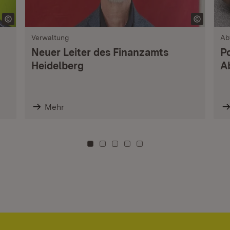
Verwaltung
Ab
Neuer Leiter des Finanzamts
P
Heidelberg
A
Mehr
Zu Kachel: 0
Zu Kachel: 3
Zu Kachel: 6
Zu Kachel: 9
Zu Kachel: 12