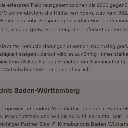
die erfassten Treibhausgasemissionen bis 2030 gegen
19 um mindestens die Hälfte verringern, was rund 382
 Besonders hohe Einsparungen sind im Bereich der indi
ant, was die große Bedeutung der Lieferkette unterstre
relevante Herausforderungen erkennen, nachhaltig gest
ähigkeit steigern, darauf wird es zukünftig immer stär
isterin Walker. Für das Erreichen der Klimaneutralität
 Wirtschaftsunternehmen unerlässlich.
dnis Baden-Württemberg
 europaweit führenden Wirtschaftsregionen hat Baden-
 Klimaschutzziele und will bis 2040 klimaneutral sein. D
Extern:
 wichtiger Partner. Das
Klimabündnis Baden-Württe