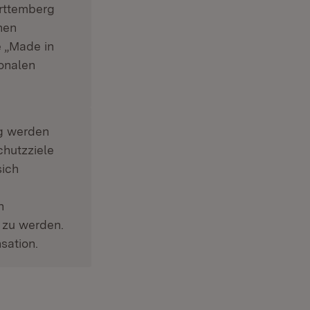
ürttemberg
nen
 „Made in
onalen
ng werden
hutzziele
sich
n
 zu werden.
sation.