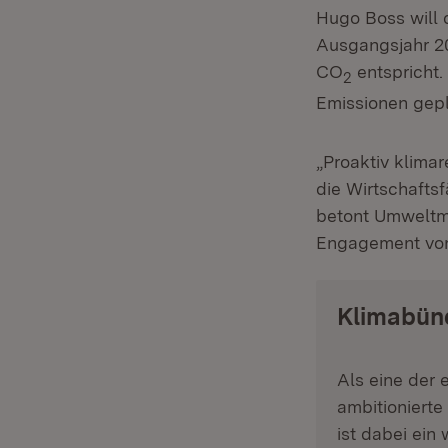
Hugo Boss will 
Ausgangsjahr 20
CO
entspricht.
2
Emissionen gepl
„Proaktiv klima
die Wirtschaftsf
betont Umweltmin
Engagement von
Klimabün
Als eine der
ambitionierte
ist dabei ein