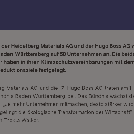
t der Heidelberg Materials AG und der Hugo Boss AG 
aden-Württemberg auf 50 Unternehmen an. Die beid
r haben in ihren Klimaschutzvereinbarungen mit de
eduktionsziele festgelegt.
(Öffnet in neuem Fenster)
Extern:
(Öffnet in n
rg Materials AG
und die
Hugo Boss AG
treten am 1.
(Öffnet in neuem Fenster)
ündnis Baden-Württemberg
bei. Das Bündnis wächst da
 „Je mehr Unternehmen mitmachen, desto stärker wird
gelingt die ökologische Transformation der Wirtschaft“,
n Thekla Walker.