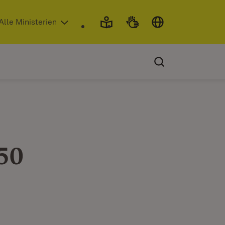
 in neuem Fenster)
Alle Ministerien
50