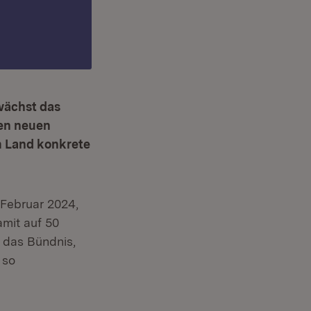
wächst das
en neuen
m Land konkrete
euem Fenster)
 Februar 2024,
mit auf 50
 das Bündnis,
 so