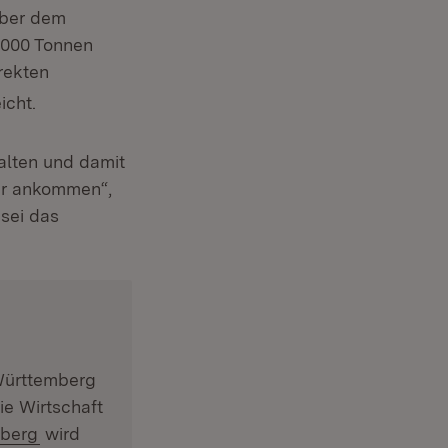
über dem
.000 Tonnen
rekten
icht.
alten und damit
ker ankommen“,
 sei das
Württemberg
ie Wirtschaft
(Öffnet in neuem Fenster)
mberg
wird