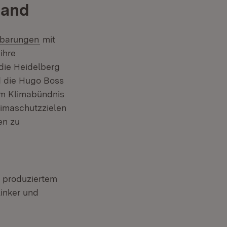
Land
(Öffnet in neuem Fenster)
nbarungen
mit
ihre
 die Heidelberg
nd die Hugo Boss
em Klimabündnis
limaschutzzielen
en zu
 produziertem
inker und