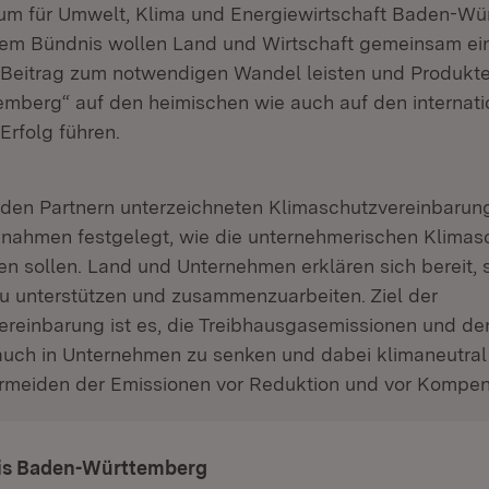
ium für Umwelt, Klima und Energiewirtschaft Baden-W
 dem Bündnis wollen Land und Wirtschaft gemeinsam ei
 Beitrag zum notwendigen Wandel leisten und Produkte
mberg“ auf den heimischen wie auch auf den internati
rfolg führen.
eiden Partnern unterzeichneten Klimaschutzvereinbaru
nahmen festgelegt, wie die unternehmerischen Klimasc
en sollen. Land und Unternehmen erklären sich bereit, 
u unterstützen und zusammenzuarbeiten. Ziel der
ereinbarung ist es, die Treibhausgasemissionen und de
auch in Unternehmen zu senken und dabei klimaneutral
ermeiden der Emissionen vor Reduktion und vor Kompen
is Baden-Württemberg
(Öffnet in neuem Fenster)