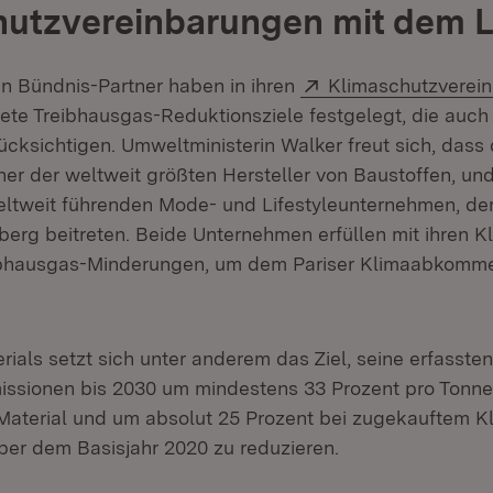
hutzvereinbarungen mit dem 
Extern:
n Bündnis-Partner haben in ihren
Klimaschutzverei
te Treibhausgas-Reduktionsziele festgelegt, die auch 
ücksichtigen. Umweltministerin Walker freut sich, dass
iner der weltweit größten Hersteller von Baustoffen, u
eltweit führenden Mode- und Lifestyleunternehmen, d
rg beitreten. Beide Unternehmen erfüllen mit ihren K
eibhausgas-Minderungen, um dem Pariser Klimaabkomm
ials setzt sich unter anderem das Ziel, seine erfassten
ssionen bis 2030 um mindestens 33 Prozent pro Tonne
aterial und um absolut 25 Prozent bei zugekauftem Kl
r dem Basisjahr 2020 zu reduzieren.