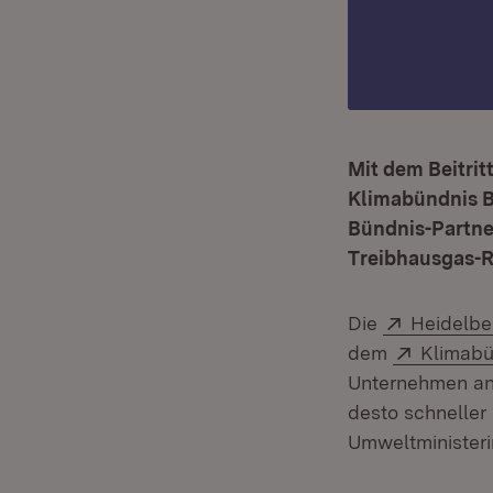
Mit dem Beitrit
Klimabündnis B
Bündnis-Partne
Treibhausgas-R
Extern:
Die
Heidelbe
Extern:
dem
Klimab
Unternehmen an.
desto schneller 
Umweltministeri