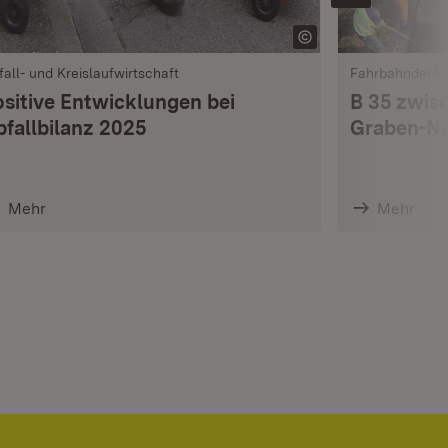
fall- und Kreislaufwirtschaft
Fahrbahndeck
ositive Entwicklungen bei
B 35 zwis
bfallbilanz 2025
Graben-Ne
Mehr
Mehr