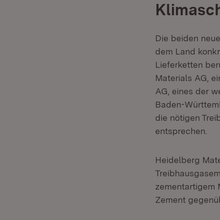
Klimasc
Die beiden neue
dem Land konkre
Lieferketten ber
Materials AG, e
AG, eines der w
Baden-Württembe
die nötigen Tr
entsprechen.
Heidelberg Mater
Treibhausgasemi
zementartigem M
Zement gegenübe