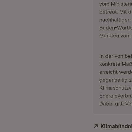
vom Minister
betreut. Mit
nachhaltigen
Baden-Württe
Märkten zum E
In der von b
konkrete Maß
erreicht werd
gegenseitig z
Klimaschutzv
Energieverbr
Dabei gilt: V
Extern:
Klimabündn