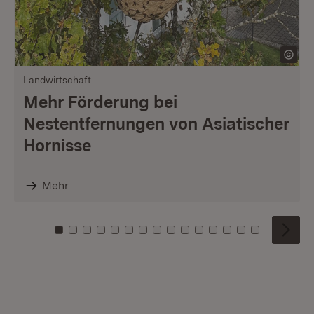
Landwirtschaft
Mehr Förderung bei
Nestentfernungen von Asiatischer
Hornisse
Mehr
Zu Kachel: 0
Zu Kachel: 1
Zu Kachel: 2
Zu Kachel: 3
Zu Kachel: 4
Zu Kachel: 5
Zu Kachel: 6
Zu Kachel: 7
Zu Kachel: 8
Zu Kachel: 9
Zu Kachel: 10
Zu Kachel: 11
Zu Kachel: 12
Zu Kachel: 1
Zu Kachel