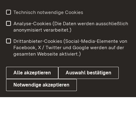
Youtube
Technisch notwendige Cookies
Analyse-Cookies (Die Daten werden ausschließlich
Zum 
anonymisiert verarbeitet.)
Impressum
Kontakt
Drittanbieter-Cookies (Social-Media-Elemente von
Benutzungshinweise
Barrierefreiheit
Facebook, X / Twitter und Google werden auf der
gesamten Webseite aktiviert.)
Datenschutz
Cookies
Alle akzeptieren
Auswahl bestätigen
Notwendige akzeptieren
Link zum Landesportal