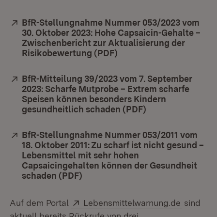
Extern:
BfR-Stellungnahme Nummer 053/2023 vom
30. Oktober 2023: Hohe Capsaicin-Gehalte –
Zwischenbericht zur Aktualisierung der
Risikobewertung (PDF)
(Öffnet in neuem Fenste
Extern:
BfR-Mitteilung 39/2023 vom 7. September
2023: Scharfe Mutprobe – Extrem scharfe
Speisen können besonders Kindern
gesundheitlich schaden (PDF)
(Öffnet in neuem
Extern:
BfR-Stellungnahme Nummer 053/2011 vom
18. Oktober 2011: Zu scharf ist nicht gesund –
Lebensmittel mit sehr hohen
Capsaicingehalten können der Gesundheit
schaden (PDF)
(Öffnet in neuem Fenster)
Extern:
(Öffnet 
Auf dem Portal
Lebensmittelwarnung.de
sind
aktuell bereits Rückrufe von drei