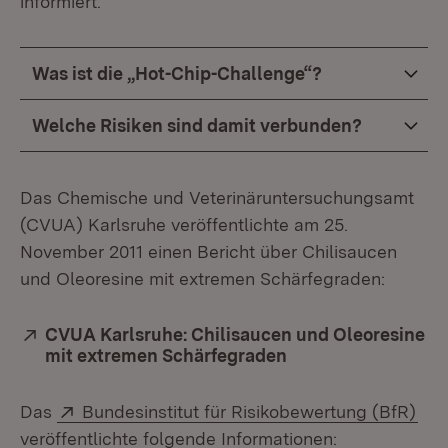
informiert.
Was ist die „Hot-Chip-Challenge“?
Welche Risiken sind damit verbunden?
Das Chemische und Veterinäruntersuchungsamt
(CVUA) Karlsruhe veröffentlichte am 25.
November 2011 einen Bericht über Chilisaucen
und Oleoresine mit extremen Schärfegraden:
Extern:
CVUA Karlsruhe: Chilisaucen und Oleoresine
mit extremen Schärfegraden
(Öffnet in neuem F
Extern:
(Öf
Das
Bundesinstitut für Risikobewertung (BfR)
veröffentlichte folgende Informationen: