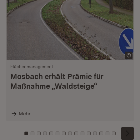
Flächenmanagement
Mosbach erhält Prämie für
Maßnahme „Waldsteige“
Mehr
Zu Kachel: 0
Zu Kachel: 1
Zu Kachel: 2
Zu Kachel: 3
Zu Kachel: 4
Zu Kachel: 5
Zu Kachel: 6
Zu Kachel: 7
Zu Kachel: 8
Zu Kachel: 9
Zu Kachel: 10
Zu Kachel: 11
Zu Kachel: 12
Zu Kachel: 1
Zu Kachel