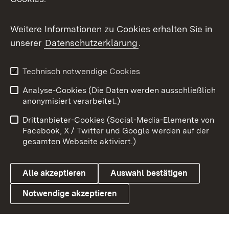
Messenger
Social Wall
Weitere Informationen zu Cookies erhalten Sie in
unserer
Datenschutzerklärung
.
X / Twitter
Youtube
Technisch notwendige Cookies
Analyse-Cookies (Die Daten werden ausschließlich
Zum 
anonymisiert verarbeitet.)
Impressum
Kontakt
Drittanbieter-Cookies (Social-Media-Elemente von
Benutzungshinweise
Barrierefreiheit
Facebook, X / Twitter und Google werden auf der
gesamten Webseite aktiviert.)
Datenschutz
Cookies
Alle akzeptieren
Auswahl bestätigen
Notwendige akzeptieren
Link zum Landesportal