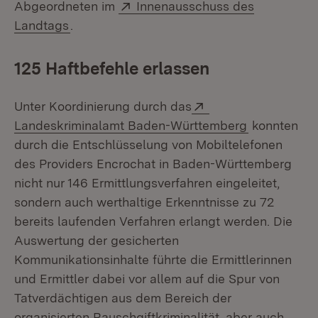
Extern:
Abgeordneten im
Innenausschuss des
(Öffnet in neuem Fenster)
Landtags
.
125 Haftbefehle erlassen
Extern:
Unter Koordinierung durch das
(Öffnet in 
Landeskriminalamt Baden-Württemberg
konnten
durch die Entschlüsselung von Mobiltelefonen
des Providers Encrochat in Baden-Württemberg
nicht nur 146 Ermittlungsverfahren eingeleitet,
sondern auch werthaltige Erkenntnisse zu 72
bereits laufenden Verfahren erlangt werden. Die
Auswertung der gesicherten
Kommunikationsinhalte führte die Ermittlerinnen
und Ermittler dabei vor allem auf die Spur von
Tatverdächtigen aus dem Bereich der
organisierten Rauschgiftkriminalität, aber auch