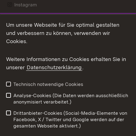
Instagram
LinkedIn
Um unsere Webseite für Sie optimal gestalten
Mastodon
und verbessern zu können, verwenden wir
Cookies.
Messenger
Social Wall
Weitere Informationen zu Cookies erhalten Sie in
unserer
Datenschutzerklärung
.
X / Twitter
Youtube
Technisch notwendige Cookies
Analyse-Cookies (Die Daten werden ausschließlich
Zum 
anonymisiert verarbeitet.)
Impressum
Kontakt
Drittanbieter-Cookies (Social-Media-Elemente von
Benutzungshinweise
Barrierefreiheit
Facebook, X / Twitter und Google werden auf der
gesamten Webseite aktiviert.)
Datenschutz
Cookies