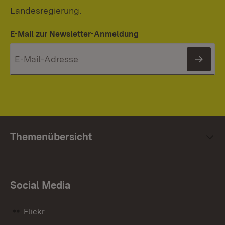
Landesregierung.
E-Mail zur Newsletter-Anmeldung
News
Themenübersicht
Social Media
Flickr