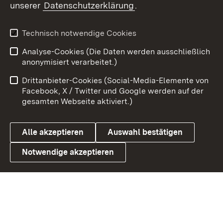
unserer
Datenschutzerklärung
.
X / Twitter
Youtube
Technisch notwendige Cookies
Analyse-Cookies (Die Daten werden ausschließlich
Zum 
anonymisiert verarbeitet.)
Impressum
Kontakt
Drittanbieter-Cookies (Social-Media-Elemente von
Benutzungshinweise
Barrierefreiheit
Facebook, X / Twitter und Google werden auf der
gesamten Webseite aktiviert.)
Datenschutz
Cookies
Alle akzeptieren
Auswahl bestätigen
Notwendige akzeptieren
Link zum Landesportal