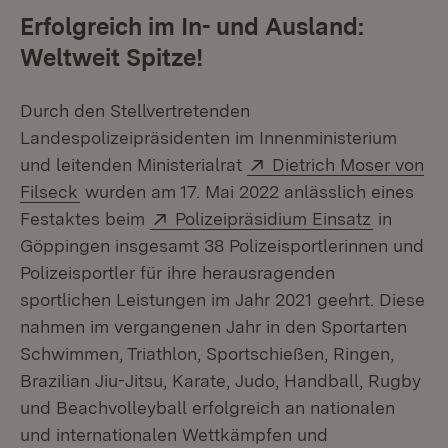
Erfolgreich im In- und Ausland:
Weltweit Spitze!
Durch den Stellvertretenden
Landespolizeipräsidenten im Innenministerium
Extern:
und leitenden Ministerialrat
Dietrich Moser von
(Öffnet in neuem Fenster)
Filseck
wurden am 17. Mai 2022 anlässlich eines
Extern:
(Öffnet i
Festaktes beim
Polizeipräsidium Einsatz
in
Göppingen insgesamt 38 Polizeisportlerinnen und
Polizeisportler für ihre herausragenden
sportlichen Leistungen im Jahr 2021 geehrt. Diese
nahmen im vergangenen Jahr in den Sportarten
Schwimmen, Triathlon, Sportschießen, Ringen,
Brazilian Jiu-Jitsu, Karate, Judo, Handball, Rugby
und Beachvolleyball erfolgreich an nationalen
und internationalen Wettkämpfen und