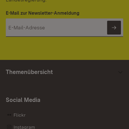
E-Mail zur Newsletter-Anmeldung
News
Themenübersicht
Social Media
Flickr
Instagram