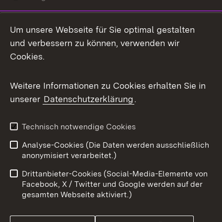
LinkedIn
Um unsere Webseite für Sie optimal gestalten
Mastodon
und verbessern zu können, verwenden wir
Cookies.
Messenger
Social Wall
Weitere Informationen zu Cookies erhalten Sie in
unserer
Datenschutzerklärung
.
X / Twitter
Youtube
Technisch notwendige Cookies
Analyse-Cookies (Die Daten werden ausschließlich
Zum 
anonymisiert verarbeitet.)
Impressum
Kontakt
Drittanbieter-Cookies (Social-Media-Elemente von
Benutzungshinweise
Barrierefreiheit
Facebook, X / Twitter und Google werden auf der
gesamten Webseite aktiviert.)
Datenschutz
Cookies