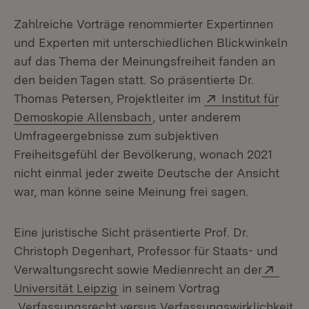
Zahlreiche Vorträge renommierter Expertinnen
und Experten mit unterschiedlichen Blickwinkeln
auf das Thema der Meinungsfreiheit fanden an
den beiden Tagen statt. So präsentierte Dr.
Extern:
Thomas Petersen, Projektleiter im
Institut für
(Öffnet in neuem Fenster)
Demoskopie Allensbach
, unter anderem
Umfrageergebnisse zum subjektiven
Freiheitsgefühl der Bevölkerung, wonach 2021
nicht einmal jeder zweite Deutsche der Ansicht
war, man könne seine Meinung frei sagen.
Eine juristische Sicht präsentierte Prof. Dr.
Christoph Degenhart, Professor für Staats- und
Exter
Verwaltungsrecht sowie Medienrecht an der
(Öffnet in neuem Fenster)
Universität Leipzig
in seinem Vortrag
„Verfassungsrecht versus Verfassungswirklichkeit