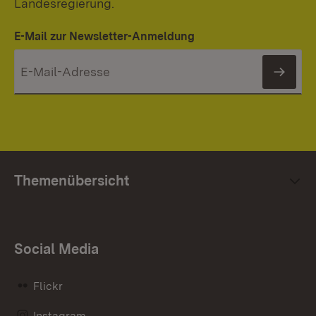
Landesregierung.
E-Mail zur Newsletter-Anmeldung
News
Themenübersicht
Social Media
Flickr
Instagram