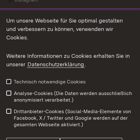
LinkedIn
Um unsere Webseite für Sie optimal gestalten
Mastodon
und verbessern zu können, verwenden wir
Cookies.
Messenger
Social Wall
Weitere Informationen zu Cookies erhalten Sie in
unserer
Datenschutzerklärung
.
X / Twitter
Youtube
Technisch notwendige Cookies
Analyse-Cookies (Die Daten werden ausschließlich
Zum 
anonymisiert verarbeitet.)
Impressum
Kontakt
Drittanbieter-Cookies (Social-Media-Elemente von
Benutzungshinweise
Barrierefreiheit
Facebook, X / Twitter und Google werden auf der
gesamten Webseite aktiviert.)
Datenschutz
Cookies