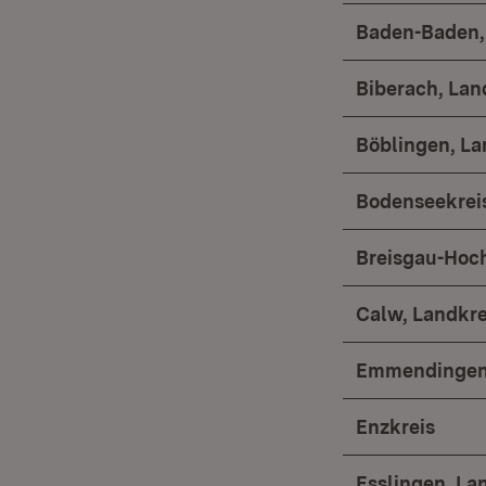
Baden-Baden, 
Biberach, Lan
Böblingen, La
Bodenseekrei
Breisgau-Hoc
Calw, Landkre
Emmendingen,
Enzkreis
Esslingen, La