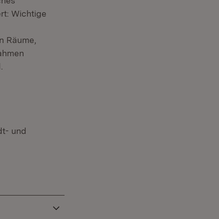
ches
rt: Wichtige
en Räume,
nahmen
.
dt- und