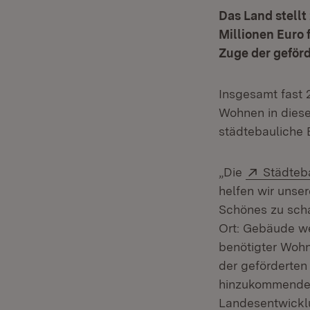
Das Land stell
Millionen Euro
Zuge der geför
Insgesamt fast 
Wohnen in dies
städtebauliche
Extern:
„Die
Städteb
helfen wir unse
Schönes zu scha
Ort: Gebäude we
benötigter Woh
der geförderten
hinzukommenden 
Landesentwick