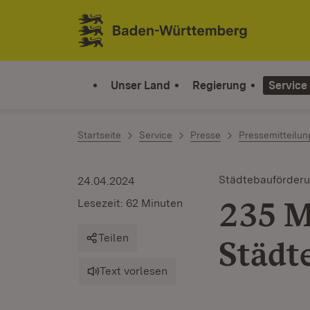
Zum Inhalt springen
Link zur Startseite
Unser Land
Regierung
Service
Startseite
Service
Presse
Pressemitteilu
Städtebauförder
24.04.2024
235 M
Lesezeit: 62 Minuten
Teilen
Städ
Text vorlesen