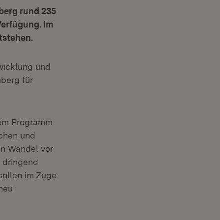
berg rund 235
Verfügung. Im
tstehen.
twicklung und
berg für
esem Programm
ichen und
den Wandel vor
d dringend
ollen im Zuge
neu