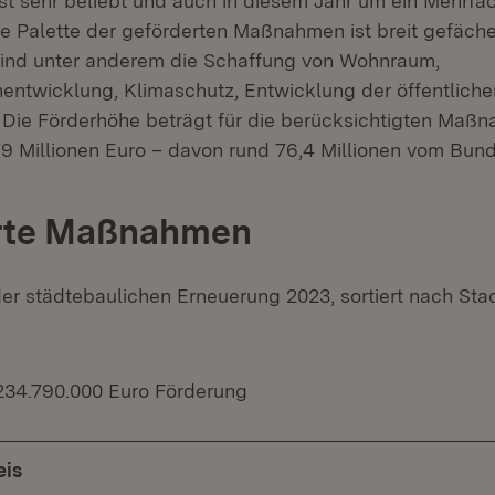
t sehr beliebt und auch in diesem Jahr um ein Mehrfa
ie Palette der geförderten Maßnahmen ist breit gefäche
ind unter anderem die Schaffung von Wohnraum,
ntwicklung, Klimaschutz, Entwicklung der öffentlich
Die Förderhöhe beträgt für die berücksichtigten Maß
9 Millionen Euro – davon rund 76,4 Millionen vom Bund
rte Maßnahmen
er städtebaulichen Erneuerung 2023, sortiert nach Sta
234.790.000 Euro Förderung
eis