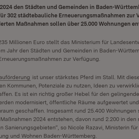
t 2024 den Städten und Gemeinden in Baden-Württem
 für 302 städtebauliche Erneuerungsmaßnahmen zur 
derten Maßnahmen sollen über 25.000 Wohnungen en
235 Millionen Euro stellt das Ministerium für Landesen
em Jahr den Städten und Gemeinden in Baden-Württem
 Erneuerungsmaßnahmen zur Verfügung.
(Öffnet in neuem Fenster)
auförderung
ist unser stärkstes Pferd im Stall. Mit di
ren Kommunen, Potenziale zu nutzen, Ideen zu verwirkl
ffen. Es ist ein richtig großer Hebel für den gelingen
rden modernisiert, öffentliche Räume aufgewertet un
nraum geschaffen. Insgesamt rund 25.400 Wohnungen s
 Maßnahmen 2024 entstehen, davon rund 2.200 in den 
Sanierungsgebieten“, so Nicole Razavi, Ministerin für
lung und Wohnen Baden-Württemberg.