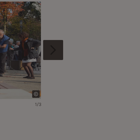
1/3
Stadt Achern, Wohnungsbau Innenhof Illenau