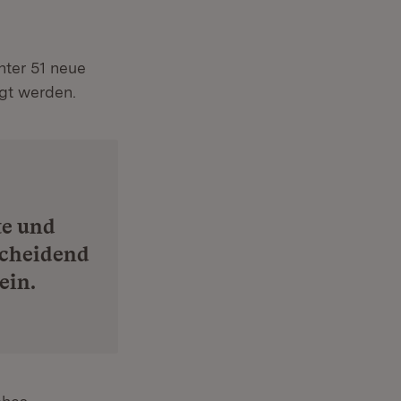
ter 51 neue
igt werden.
te und
scheidend
ein.