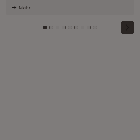
Mehr
Zu Kachel: 0
Zu Kachel: 1
Zu Kachel: 2
Zu Kachel: 3
Zu Kachel: 4
Zu Kachel: 5
Zu Kachel: 6
Zu Kachel: 7
Zu Kachel: 8