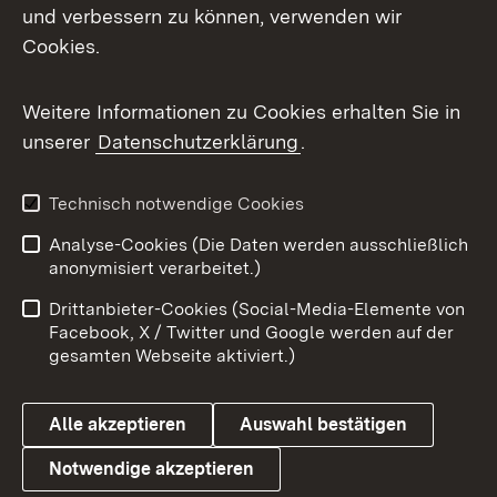
Mastodon
und verbessern zu können, verwenden wir
Cookies.
Messenger
Social Wall
Weitere Informationen zu Cookies erhalten Sie in
unserer
Datenschutzerklärung
.
X / Twitter
Youtube
Technisch notwendige Cookies
Analyse-Cookies (Die Daten werden ausschließlich
Zum 
anonymisiert verarbeitet.)
Impressum
Kontakt
Drittanbieter-Cookies (Social-Media-Elemente von
Benutzungshinweise
Barrierefreiheit
Facebook, X / Twitter und Google werden auf der
gesamten Webseite aktiviert.)
Datenschutz
Cookies
Alle akzeptieren
Auswahl bestätigen
Notwendige akzeptieren
Link zum Landesportal