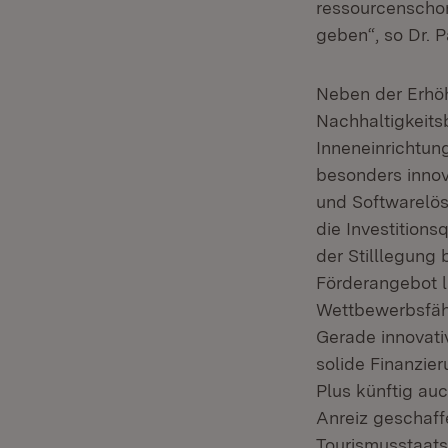
ressourcenschon
geben“, so Dr. P
Neben der Erhö
Nachhaltigkeit
Inneneinrichtun
besonders innov
und Softwarelös
die Investition
der Stilllegung
Förderangebot la
Wettbewerbsfähi
Gerade innovativ
solide Finanzie
Plus künftig au
Anreiz geschaffe
Tourismusstaats