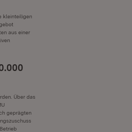
 kleinteiligen
ngebot
ten aus einer
tiven
0.000
uem Fenster)
rden. Über das
MU
sch geprägten
gungszuschuss
Betrieb