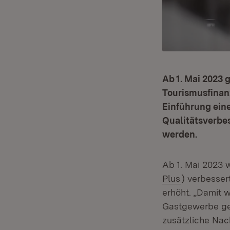
Ab 1. Mai 2023
Tourismusfinan
Einführung ein
Qualitätsverbe
werden.
Ab 1. Mai 2023 
(Öffnet in 
Plus
) verbesser
erhöht. „Damit w
Gastgewerbe ges
zusätzliche Nac