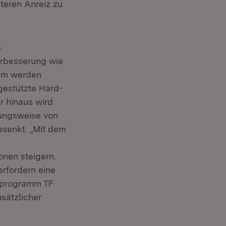
teren Anreiz zu
s
erbesserung wie
dem werden
gestützte Hard-
r hinaus wird
hungsweise von
esenkt. „Mit dem
nen steigern.
erfordern eine
nsprogramm TF
sätzlicher