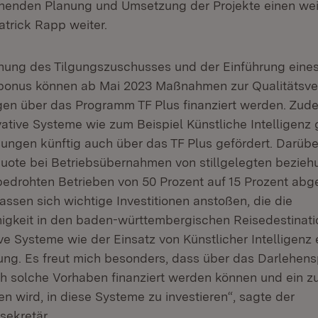
enden Planung und Umsetzung der Projekte einen wei
atrick Rapp weiter.
hung des Tilgungszuschusses und der Einführung eine
sbonus können ab Mai 2023 Maßnahmen zur Qualitätsv
gen über das Programm TF Plus finanziert werden. Zu
ative Systeme wie zum Beispiel Künstliche Intelligenz 
ungen künftig auch über das TF Plus gefördert. Darübe
squote bei Betriebsübernahmen von stillgelegten bezie
 bedrohten Betrieben von 50 Prozent auf 15 Prozent abg
ssen sich wichtige Investitionen anstoßen, die die
gkeit in den baden-württembergischen Reisedestinatio
e Systeme wie der Einsatz von Künstlicher Intelligenz 
rung. Es freut mich besonders, dass über das Darlehe
ch solche Vorhaben finanziert werden können und ein zu
n wird, in diese Systeme zu investieren“, sagte der
sekretär.