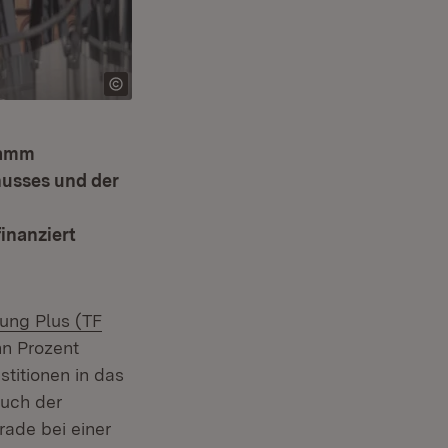
ramm
husses und der
inanziert
rung Plus (TF
hn Prozent
stitionen in das
Auch der
rade bei einer