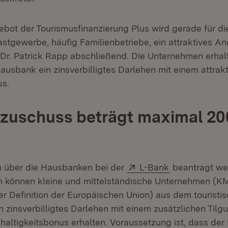
bot der Tourismusfinanzierung Plus wird gerade für die
astgewerbe, häufig Familienbetriebe, ein attraktives A
 Dr. Patrick Rapp abschließend. Die Unternehmen erhal
ausbank ein zinsverbilligtes Darlehen mit einem attrak
ss.
zuschuss beträgt maximal 20
Extern:
(Öffnet in ne
n über die Hausbanken bei der
L-Bank
beantragt we
 können kleine und mittelständische Unternehmen (K
r Definition der Europäischen Union) aus dem touristi
 zinsverbilligtes Darlehen mit einem zusätzlichen Til
altigkeitsbonus erhalten. Voraussetzung ist, dass der 