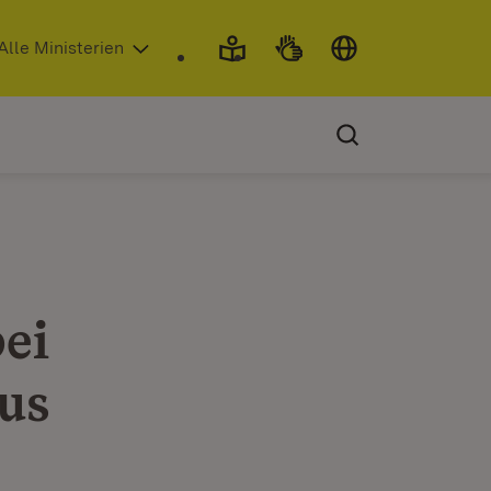
 in neuem Fenster)
Alle Ministerien
ei
us