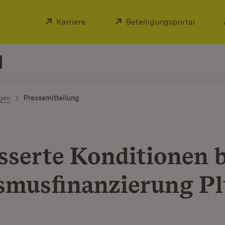
Extern:
Karriere
(Öffnet in neuem Fenster)
Extern:
Beteiligungsportal
(Öffnet
ngen
Pressemitteilung
sserte Konditionen b
smusfinanzierung Pl