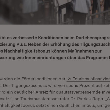
 gibt es verbesserte Konditionen beim Darlehensprog
zierung Plus. Neben der Erhöhung des Tilgungszusc
es Nachhaltigkeitsbonus können Maßnahmen zur
sserung wie Inneneinrichtungen über das Programm f
Extern:
werden die Förderkonditionen der
Tourismusfinanzie
neuem Fenster)
t. Der Tilgungszuschuss wird von sechs Prozent auf ze
ird ein deutlicher Anreiz für qualitätsverbessernde Inve
etzt“, so Tourismusstaatssekretär Dr. Patrick Rapp. „
hhaltigkeitsbonus setzt einen deutlichen Impuls, um ge