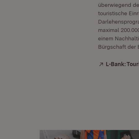
überwiegend dem
touristische Ei
Darlehensprogra
maximal 200.000
einem Nachhalti
Bürgschaft der 
Extern:
L-Bank: Tour