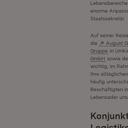
Lebensbereiche 
enorme Anpassun
Staatssekretär.
Auf seiner Reis
Extern:
die
August G
(Öffnet 
Gruppe
in Umkir
(Öffnet i
GmbH
sowie d
wichtig, im Rah
Ihre alltäglich
häufig unterschä
Beschäftigten i
Lebensader unse
Konjunkt
Logistik