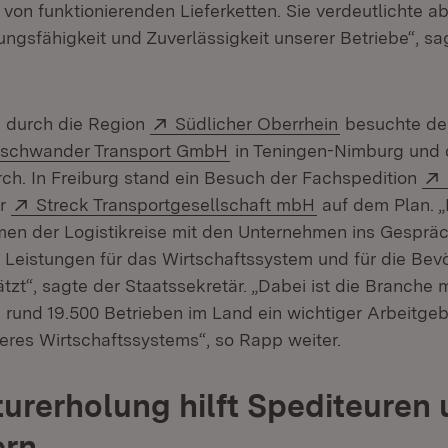
von funktionierenden Lieferketten. Sie verdeutlichte a
gsfähigkeit und Zuverlässigkeit unserer Betriebe“, sa
Extern:
(Öffnet in ne
e durch die Region
Südlicher Oberrhein
besuchte der
(Öffnet in neuem Fenster)
schwander Transport GmbH
in Teningen-Nimburg und 
in neuem Fenster)
ch. In Freiburg stand ein Besuch der Fachspedition
n neuem Fenster)
Extern:
(Öffnet in neue
er
Streck Transportgesellschaft mbH
auf dem Plan. „
men der Logistikreise mit den Unternehmen ins Gespr
en Leistungen für das Wirtschaftssystem und für die Bev
tzt“, sagte der Staatssekretär. „Dabei ist die Branche 
n rund 19.500 Betrieben im Land ein wichtiger Arbeitge
res Wirtschaftssystems“, so Rapp weiter.
urerholung hilft Spediteuren
ern