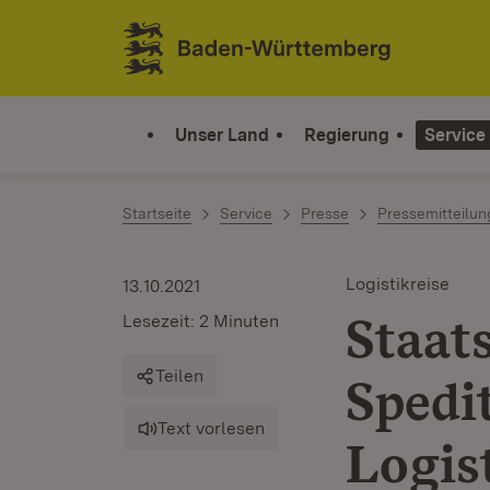
Zum Inhalt springen
Link zur Startseite
Unser Land
Regierung
Service
Startseite
Service
Presse
Pressemitteilu
Logistikreise
13.10.2021
Staat
Lesezeit: 2 Minuten
Teilen
Spedi
Text vorlesen
Logis