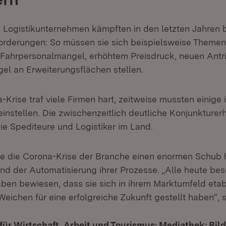
 Logistikunternehmen kämpften in den letzten Jahren b
orderungen: So müssen sie sich beispielsweise Themen
Fahrpersonalmangel, erhöhtem Preisdruck, neuen Ant
l an Erweiterungsflächen stellen.
Krise traf viele Firmen hart, zeitweise mussten einige 
einstellen. Die zwischenzeitlich deutliche Konjunkture
ie Spediteure und Logistiker im Land.
 die Corona-Krise der Branche einen enormen Schub hi
und der Automatisierung ihrer Prozesse. „Alle heute be
en bewiesen, dass sie sich in ihrem Marktumfeld etab
Weichen für eine erfolgreiche Zukunft gestellt haben“,
für Wirtschaft, Arbeit und Tourismus: Mediathek: Bild