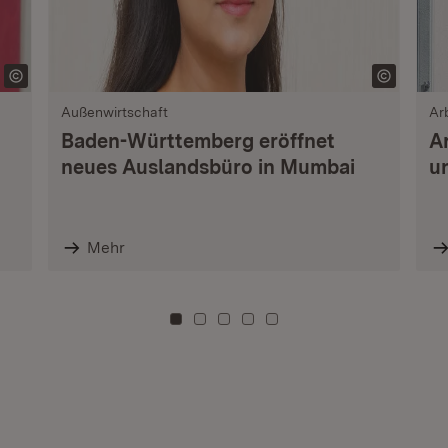
Außenwirtschaft
Ar
Baden-Württemberg eröffnet
A
neues Auslandsbüro in Mumbai
u
Mehr
Zu Kachel: 0
Zu Kachel: 3
Zu Kachel: 6
Zu Kachel: 9
Zu Kachel: 12