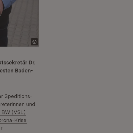
atssekretär Dr.
westen Baden-
er Speditions-
reterinnen und
(Öffnet in neuem Fenster)
ik BW (VSL)
rona-Krise
r