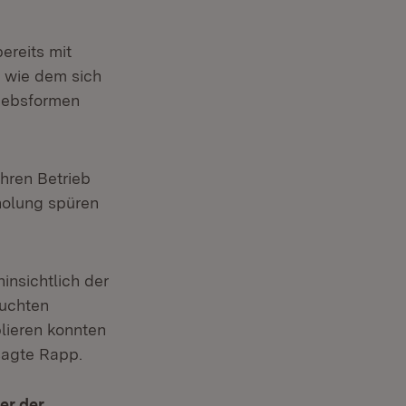
ereits mit
 wie dem sich
riebsformen
ihren Betrieb
rholung spüren
nsichtlich der
suchten
lieren konnten
 sagte Rapp.
er der