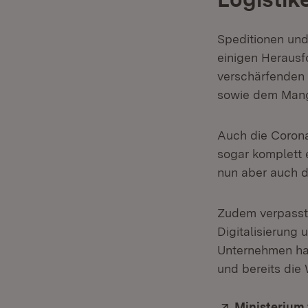
Speditionen und
einigen Herausf
verschärfenden 
sowie dem Mange
Auch die Corona-
sogar komplett 
nun aber auch d
Zudem verpasste
Digitalisierung 
Unternehmen hab
und bereits die 
Extern:
Ministerium 