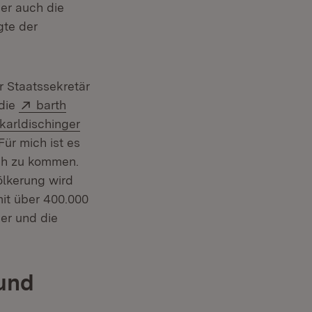
ber auch die
gte der
uem Fenster)
 Staatssekretär
Extern:
die
barth
Extern:
karldischinger
m Fenster)
Für mich ist es
äch zu kommen.
ölkerung wird
mit über 400.000
ber und die
 und