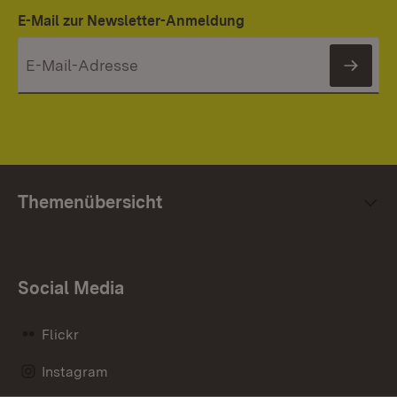
E-Mail zur Newsletter-Anmeldung
News
Themenübersicht
Social Media
Flickr
Instagram