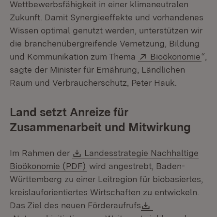
Wettbewerbsfähigkeit in einer klimaneutralen
Zukunft. Damit Synergieeffekte und vorhandenes
Wissen optimal genutzt werden, unterstützen wir
die branchenübergreifende Vernetzung, Bildung
Extern:
(Öff
und Kommunikation zum Thema
Bioökonomie
“,
sagte der Minister für Ernährung, Ländlichen
Raum und Verbraucherschutz, Peter Hauk.
Land setzt Anreize für
Zusammenarbeit und Mitwirkung
Download:
Im Rahmen der
Landesstrategie Nachhaltige
(Öffnet in neuem Fenster)
Bioökonomie (PDF)
wird angestrebt, Baden-
Württemberg zu einer Leitregion für biobasiertes,
kreislauforientiertes Wirtschaften zu entwickeln.
Download:
Das Ziel des neuen Förderaufrufs