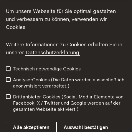
LinkedIn
Um unsere Webseite für Sie optimal gestalten
Mastodon
und verbessern zu können, verwenden wir
Cookies.
Messenger
Social Wall
Weitere Informationen zu Cookies erhalten Sie in
unserer
Datenschutzerklärung
.
X / Twitter
Youtube
Technisch notwendige Cookies
Analyse-Cookies (Die Daten werden ausschließlich
Zum 
anonymisiert verarbeitet.)
Impressum
Kontakt
Drittanbieter-Cookies (Social-Media-Elemente von
Benutzungshinweise
Barrierefreiheit
Facebook, X / Twitter und Google werden auf der
gesamten Webseite aktiviert.)
Datenschutz
Cookies
Alle akzeptieren
Auswahl bestätigen