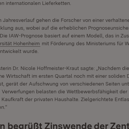
 internationalen Lieferketten.
n Jahresverlauf gehen die Forscher von einer verhalten
cklung aus, wobei auf die erheblichen Prognoseunsiche
 Die IAW-Prognose basiert auf einem Modell, das in Z
n:
(Öffnet in neuem Fenster)
rsität Hohenheim
mit Förderung des Ministeriums für Wi
ntwickelt wurde.
sterin Dr. Nicole Hoffmeister-Kraut sagte: „Nachdem di
e Wirtschaft im ersten Quartal noch mit einer soliden 
ist, gerät der Aufschwung von verschiedenen Seiten unt
n Verwerfungen belasten die Wettbewerbsfähigkeit de
 Kaufkraft der privaten Haushalte. Zielgerichtete Entla
n.“
in begrüßt Zinswende der Zen