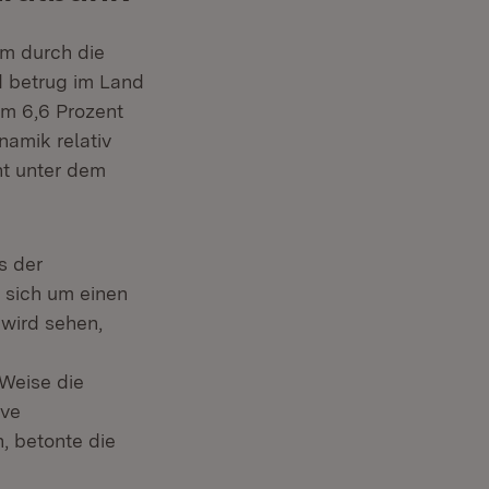
em durch die
d betrug im Land
um 6,6 Prozent
amik relativ
nt unter dem
s der
 sich um einen
 wird sehen,
 Weise die
ive
, betonte die