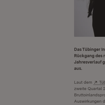
Das Tübinger In
Rückgang des r
Jahresverlauf g
aus.
Ext
Laut dem
Tü
zweite Quartal
Bruttoinlandspro
Auswirkungen 