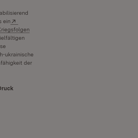
abilisierend
Extern:
s ein
Kriegsfolgen
elfältigen
ese
h-ukrainische
fähigkeit der
Druck
(Öffnet in neuem Fenster)