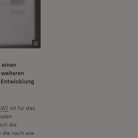
t einen
 weiteren
en Entwicklung
(Öffnet in neuem Fenster)
IAW)
ist für das
ealen
ich die
 die nach wie