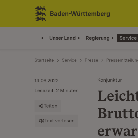
Zum Inhalt springen
Link zur Startseite
Unser Land
Regierung
Service
Startseite
Service
Presse
Pressemitteilu
Konjunktur
14.06.2022
Leich
Lesezeit: 2 Minuten
Teilen
Brutt
Text vorlesen
erwar