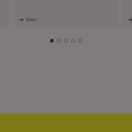
Mehr
Zu Kachel: 0
Zu Kachel: 3
Zu Kachel: 6
Zu Kachel: 9
Zu Kachel: 12