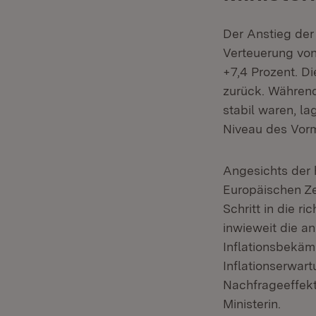
Der Anstieg der 
Verteuerung von
+7,4 Prozent. D
zurück. Während
stabil waren, l
Niveau des Vor
Angesichts der h
Europäischen Ze
Schritt in die r
inwieweit die a
Inflationsbekäm
Inflationserwar
Nachfrageeffekt
Ministerin.