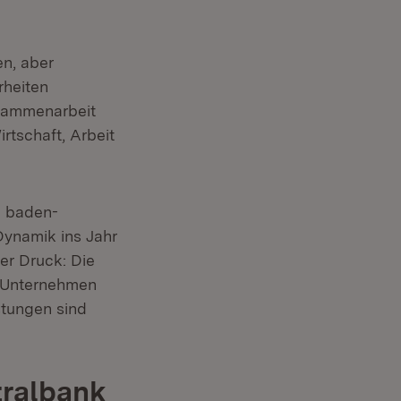
en, aber
rheiten
usammenarbeit
rtschaft, Arbeit
e baden-
Dynamik ins Jahr
er Druck: Die
r Unternehmen
stungen sind
tralbank