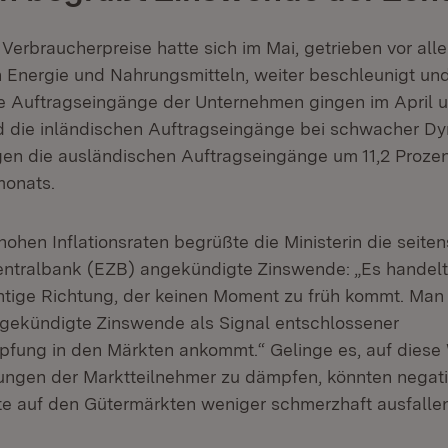
Verbraucherpreise hatte sich im Mai, getrieben vor all
 Energie und Nahrungsmitteln, weiter beschleunigt un
ie Auftragseingänge der Unternehmen gingen im April 
 die inländischen Auftragseingänge bei schwacher Dyn
agen die ausländischen Auftragseingänge um 11,2 Proze
monats.
ohen Inflationsraten begrüßte die Ministerin die seiten
ntralbank (EZB) angekündigte Zinswende: „Es handelt
ichtige Richtung, der keinen Moment zu früh kommt. Man
ngekündigte Zinswende als Signal entschlossener
pfung in den Märkten ankommt.“ Gelinge es, auf diese
tungen der Marktteilnehmer zu dämpfen, könnten negat
e auf den Gütermärkten weniger schmerzhaft ausfallen