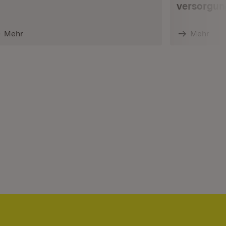
versorgun
Mehr
Mehr