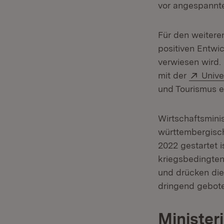
vor angespannten
Für den weitere
positiven Entwi
verwiesen wird.
Exter
mit der
Unive
und Tourismus e
Wirtschaftsmini
württembergisch
2022 gestartet 
kriegsbedingte
und drücken die
dringend gebote
Minister