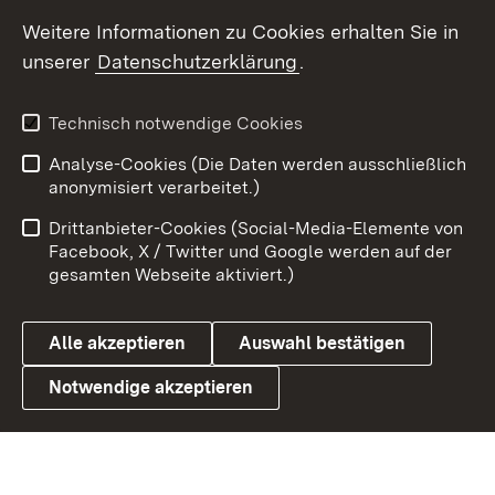
Social Wall
Weitere Informationen zu Cookies erhalten Sie in
unserer
Datenschutzerklärung
.
X / Twitter
Youtube
Technisch notwendige Cookies
Analyse-Cookies (Die Daten werden ausschließlich
Zum 
anonymisiert verarbeitet.)
Impressum
Kontakt
Drittanbieter-Cookies (Social-Media-Elemente von
Benutzungshinweise
Barrierefreiheit
Facebook, X / Twitter und Google werden auf der
gesamten Webseite aktiviert.)
Datenschutz
Cookies
Alle akzeptieren
Auswahl bestätigen
Notwendige akzeptieren
Link zum Landesportal