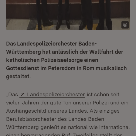
Das Landespolizeiorchester Baden-
Württemberg hat anlässlich der Wallfahrt der
katholischen Polizeiseelsorge einen
Gottesdienst im Petersdom in Rom musikalisch
gestaltet.
Extern:
(Öffnet in neuem Fen
„Das
Landespolizeiorchester
ist schon seit
vielen Jahren der gute Ton unserer Polizei und ein
Aushängeschild unseres Landes. Als einziges
Berufsblasorchester des Landes Baden-
Württemberg genießt es national wie international
einen hervorragenden Ruf. Zweifellos stellt der